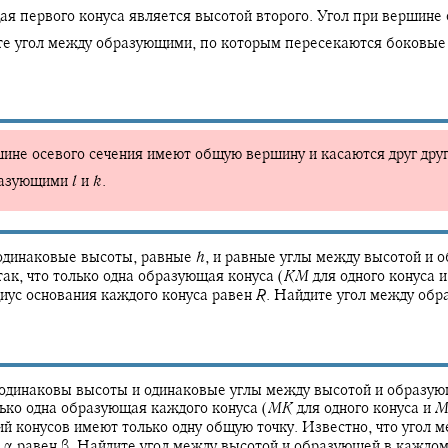
 первого конуса является высотой второго. Угол при вершине 
е угол между образующими, по которым пересекаются боковые
ине осевого сечения имеют общую вершину и касаются друг дру
разующими
l
и
k
.
динаковые высоты, равные
h
,
и равные углы между высотой и 
ак, что только одна образующая конуса
(
K
M
для одного конуса 
иус основания каждого конуса равен
R
.
Найдите угол между об
одинаковы высоты и одинаковые углы между высотой и образую
лько одна образующая каждого конуса
(
M
K
для одного конуса и
й конусов имеют только одну общую точку. Известно, что угол 
ю
α
равен
β.
Найдите угол между высотой и образующей в каждом