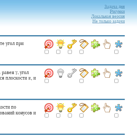
Задача дня
Рисунки
Локальная версия
Не только задачи
те угол при
а равен
γ,
угол
тся плоскости
α,
и
кости по
ований конусов и