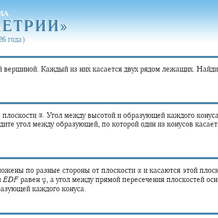
МА
МЕТРИ
И»
МЕТРИ
И»
6 года)
 вершиной. Каждый из них касается двух рядом лежащих. Найди
а плоскости
α.
Угол между высотой и образующей каждого конус
ите угол между образующей, по которой один из конусов касае
ожены по разные стороны от плоскости
α
и касаются этой плос
л
E
D
F
равен
φ,
а угол между прямой пересечения плоскостей осн
разующей каждого конуса.