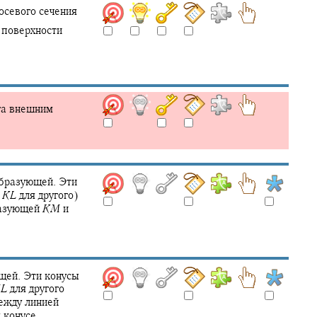
осевого сечения
 поверхности
га внешним
образующей. Эти
и
K
L
для другого)
разующей
K
M
и
щей. Эти конусы
M
L
для другого
между линией
 конусе.