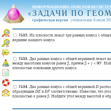
ИНФОРМАЦИОННО-ПОИСКОВАЯ СИСТЕ
«
ЗАДАЧИ ПО ГЕО
«
ЗАДАЧИ ПО ГЕО
графическая версия
(обновление 6 июля 202
7532.
На плоскости лежат три равных конуса с общей
вершине каждого конуса.
7533.
Два равных конуса с общей вершиной лежат н
∘
между высотами конусов равен
β,
причём
β + γ < 90‍
.
Найд
плоскостью основания другого конуса.
7534.
Два равных конуса с общей вершиной
D
распол
образующим
D
E
и
D
F
соответственно. Известно, что уго
плоскостью
α
равен
β.
Найдите угол между высотой и об