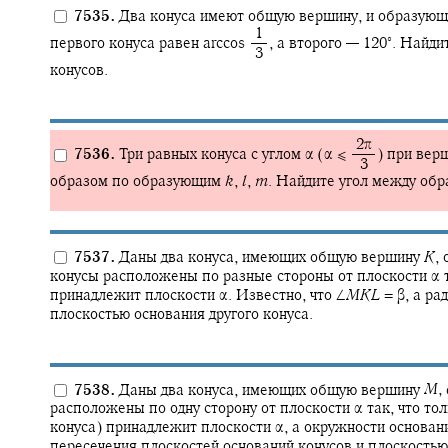
7535.
Два конуса имеют общую вершину, и образующая
‍ 1
∘
первого конуса равен
arccos ‍
,
а второго —
120‍
.
Найдит
‍ 3
конусов.
‍ 2π
7536.
Три равных конуса с углом
α
(α ≤ ‍
)
при верш
‍ 3
образом по образующим
k
,
l
,
m
.
Найдите угол между об
7537.
Даны два конуса, имеющих общую вершину
K
,
о
конусы расположены по разные стороны от плоскости
α
т
принадлежит плоскости
α.
Известно, что
∠
M
K
L
= β,
а рад
плоскостью основания другого конуса.
7538.
Даны два конуса, имеющих общую вершину
M
,
расположены по одну сторону от плоскости
α
так, что то
конуса) принадлежит плоскости
α,
а окружности основани
пересечения плоскостей оснований конусов и плоскость