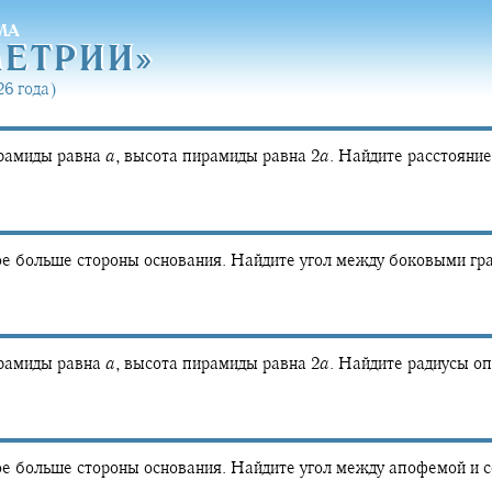
МА
МЕТРИ
И»
МЕТРИ
И»
6 года)
ирамиды равна
a
,
высота пирамиды равна
2
a
.
Найдите расстояние
е больше стороны основания. Найдите угол между боковыми гр
ирамиды равна
a
,
высота пирамиды равна
2
a
.
Найдите радиусы оп
е больше стороны основания. Найдите угол между апофемой и с