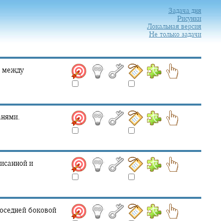
Задача дня
Рисунки
Локальная версия
Не только задачи
 между
анями.
исанной и
оседней боковой