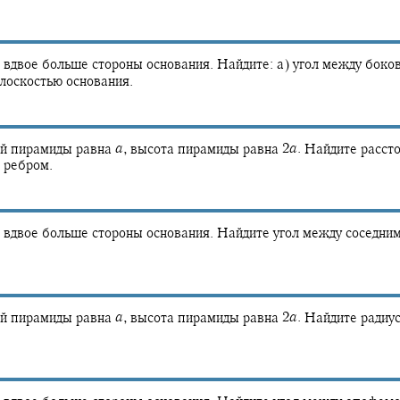
вдвое больше стороны основания. Найдите: а) угол между боко
плоскостью основания.
ой пирамиды равна
a
,
высота пирамиды равна
2
a
.
Найдите расст
 ребром.
вдвое больше стороны основания. Найдите угол между соседни
ой пирамиды равна
a
,
высота пирамиды равна
2
a
.
Найдите радиус