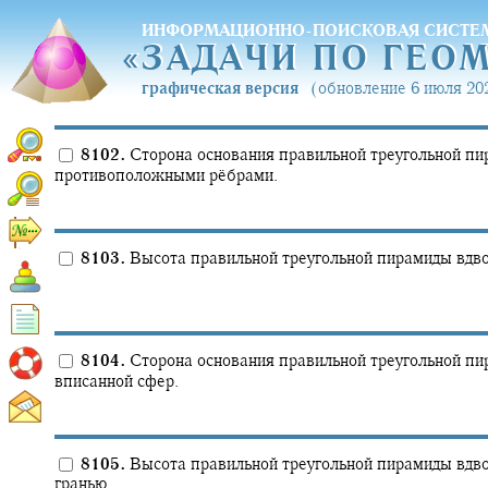
ИНФОРМАЦИОННО-ПОИСКОВАЯ СИСТЕ
«
ЗАДАЧИ ПО ГЕО
«
ЗАДАЧИ ПО ГЕО
графическая версия
(обновление 6 июля 202
8102.
Сторона основания правильной треугольной п
противоположными рёбрами.
8103.
Высота правильной треугольной пирамиды вдво
8104.
Сторона основания правильной треугольной п
вписанной сфер.
8105.
Высота правильной треугольной пирамиды вдво
гранью.