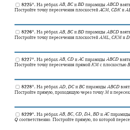
8225
°
.
На рёбрах
A
B
,
B
C
и
B
D
пирамиды
A
B
C
D
взят
Постройте точку пересечения плоскостей
A
C
M
,
C
D
K
и
A
8226
°
.
На рёбрах
A
B
,
B
C
и
B
D
пирамиды
A
B
C
D
взят
Постройте точку пересечения плоскостей
A
M
L
,
C
K
M
и
D
8227
°
.
На рёбрах
A
B
,
C
D
и
A
C
пирамиды
A
B
C
D
взят
Постройте точку пересечения прямой
K
M
с плоскостью
8228
°
.
На рёбрах
A
D
,
D
C
и
B
C
пирамиды
A
B
C
D
взят
Постройте прямую, проходящую через точку
M
и пересе
8229
°
.
На рёбрах
A
B
,
B
C
,
C
D
,
D
A
,
B
D
и
A
C
пирамид
Q
соответственно. Постройте прямую, по которой перес