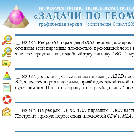
ИНФОРМАЦИОННО-ПОИСКОВАЯ СИСТЕ
«
ЗАДАЧИ ПО ГЕО
«
ЗАДАЧИ ПО ГЕО
графическая версия
(обновление 6 июля 202
8222
°
.
Ребро
B
D
пирамиды
A
B
C
D
перпендикулярно 
сечением этой пирамиды плоскостью, проходящей через 
является треугольник, подобный треугольнику
A
B
C
.
Чему
8223
°
.
Докажите, что сечением пирамиды
A
B
C
D
плос
B
D
,
является параллелограмм, причём для одной такой п
будет ромбом. Найдите сторону этого ромба, если
A
C
=
a
8224
°
.
На рёбрах
A
B
,
B
C
и
B
D
пирамиды
A
B
C
D
взят
Постройте прямую пересечения плоскостей
C
D
K
и
M
L
A
.