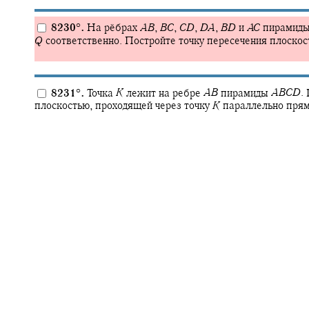
8230
°
.
На рёбрах
A
B
,
B
C
,
C
D
,
D
A
,
B
D
и
A
C
пирамид
Q
соответственно. Постройте точку пересечения плоско
8231
°
.
Точка
K
лежит на ребре
A
B
пирамиды
A
B
C
D
.
плоскостью, проходящей через точку
K
параллельно пр