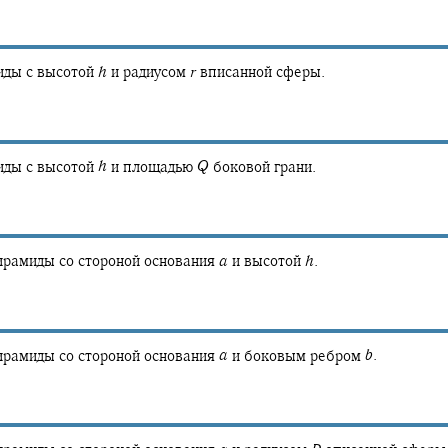
иды с высотой
h
и радиусом
r
вписанной сферы.
иды с высотой
h
и площадью
Q
боковой грани.
ирамиды со стороной основания
a
и высотой
h
.
ирамиды со стороной основания
a
и боковым ребром
b
.