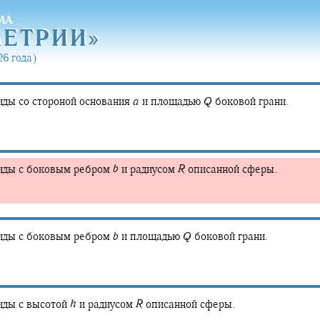
МА
МЕТРИ
И»
МЕТРИ
И»
6 года)
иды со стороной основания
a
и площадью
Q
боковой грани.
иды с боковым ребром
b
и радиусом
R
описанной сферы.
иды с боковым ребром
b
и площадью
Q
боковой грани.
иды с высотой
h
и радиусом
R
описанной сферы.