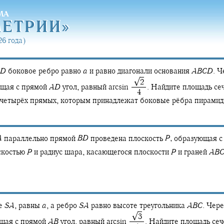
МА
МЕТРИ
И»
МЕТРИ
И»
6 года)
D
боковое ребро равно
a
и равно диагонали основания
A
B
C
D
.
Че
√
‍ ‍
2
щая с прямой
A
D
угол, равный
arcsin ‍
.
Найдите площадь се
‍ 4
четырёх прямых, которым принадлежат боковые рёбра пирамид
A
параллельно прямой
B
D
проведена плоскость
P
,
образующая с
скостью
P
и радиус шара, касающегося плоскости
P
и граней
A
B
ме
S
A
,
равны
a
,
а ребро
S
A
равно высоте треугольника
A
B
C
.
Чере
√
‍ ‍
3
щая с прямой
A
B
угол, равный
arcsin ‍
.
Найдите площадь сеч