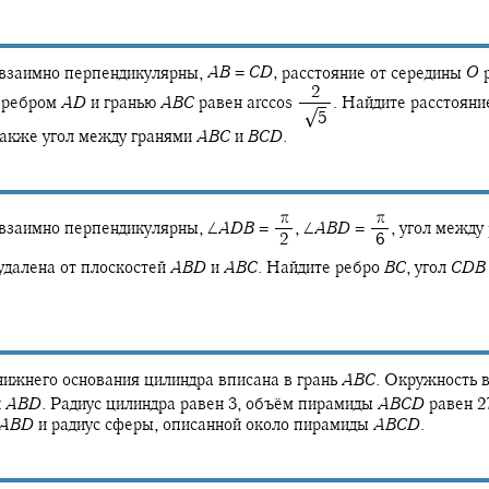
взаимно перпендикулярны,
A
B
=
C
D
,
расстояние от середины
O
‍ 2
 ребром
A
D
и гранью
A
B
C
равен
arccos ‍
.
Найдите расстояни
√
‍ ‍
5
акже угол между гранями
A
B
C
и
B
C
D
.
‍ π
‍ π
взаимно перпендикулярны,
∠
A
D
B
= ‍
,
∠
A
B
D
= ‍
,
угол между
‍ 2
‍ 6
далена от плоскостей
A
B
D
и
A
B
C
.
Найдите ребро
B
C
,
угол
C
D
B
нижнего основания цилиндра вписана в грань
A
B
C
.
Окружность в
и
A
B
D
.
Радиус цилиндра равен 3, объём пирамиды
A
B
C
D
равен
27
A
B
D
и радиус сферы, описанной около пирамиды
A
B
C
D
.