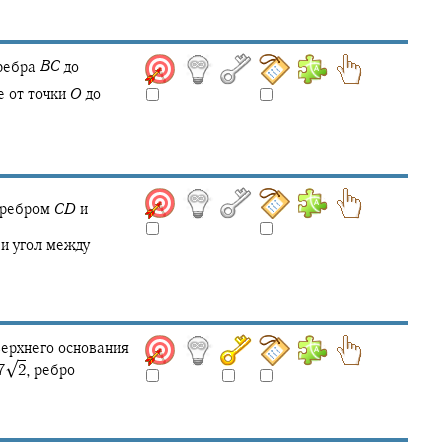
ребра
B
C
до
е от точки
O
до
 ребром
C
D
и
и угол между
ерхнего основания
√
‍
2
,
ребро