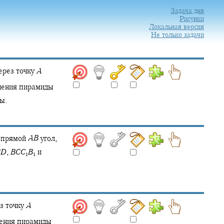
Задача дня
Рисунки
Локальная версия
Не только задачи
рез точку
A
чения пирамиды
ы.
 прямой
A
B
угол,
C
D
,
B
C
C
B
и
1
1
з точку
A
ения пирамиды