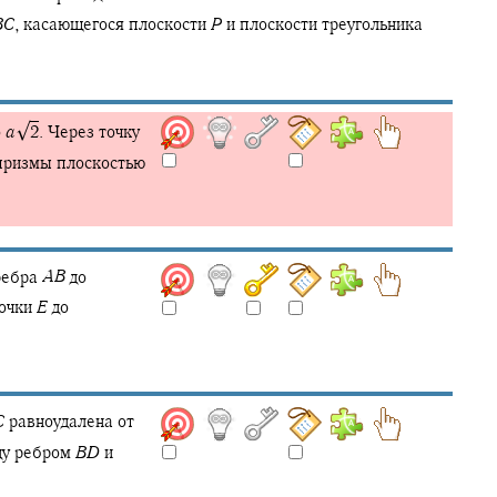
B
C
,
касающегося плоскости
P
и плоскости треугольника
√
о
a
2
.
Через точку
призмы плоскостью
ебра
A
B
до
точки
E
до
C
равноудалена от
ду ребром
B
D
и