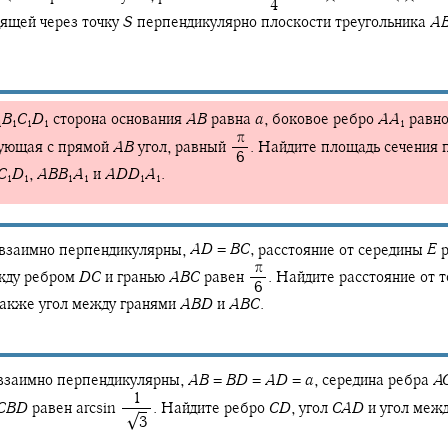
‍ 4
дящей через точку
S
перпендикулярно плоскости треугольника
A
B
C
D
сторона основания
A
B
равна
a
,
боковое ребро
A
A
равн
1
1
1
1
1
‍ π
ующая с прямой
A
B
угол, равный
.
Найдите площадь сечения 
‍ 6
C
D
,
A
B
B
A
и
A
D
D
A
.
1
1
1
1
1
1
взаимно перпендикулярны,
A
D
=
B
C
,
расстояние от середины
E
р
‍ π
жду ребром
D
C
и гранью
A
B
C
равен
.
Найдите расстояние от 
‍ 6
акже угол между гранями
A
B
D
и
A
B
C
.
взаимно перпендикулярны,
A
B
=
B
D
=
A
D
=
a
,
середина ребра
A
‍ 1
C
B
D
равен
arcsin ‍
.
Найдите ребро
C
D
,
угол
C
A
D
и угол меж
√
‍ ‍
3