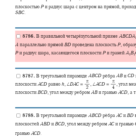
плоскостью
P
и радиус шара с центром на прямой, прохо
S
B
C
.
8786.
В правильной четырёхугольной призме
A
B
C
D
A
A
параллельно прямой
B
D
проведена плоскость
P
,
образ
P
и радиус шара, касающегося плоскости
P
и граней
A
B
1
1
8787.
В треугольной пирамиде
A
B
C
D
рёбра
A
B
и
C
D
‍ π
‍ π
плоскости
A
C
D
равно
h
,
∠
D
A
C
= ‍
,
∠
A
C
D
= ‍
,
угол ме
‍ 2
‍ 4
плоскости
B
C
D
,
угол между ребром
A
B
и гранью
A
C
D
,
а т
8788.
В треугольной пирамиде
A
B
C
D
рёбра
A
C
и
B
D
плоскостей
A
B
D
и
B
C
D
,
угол между ребром
A
C
и гранью
гранью
A
C
D
.