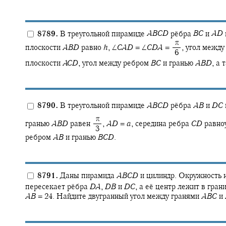
8789.
В треугольной пирамиде
A
B
C
D
рёбра
B
C
и
A
D
‍ π
плоскости
A
B
D
равно
h
,
∠
C
A
D
= ∠
C
D
A
= ‍
,
угол между
‍ 6
плоскости
A
C
D
,
угол между ребром
B
C
и гранью
A
B
D
,
а т
8790.
В треугольной пирамиде
A
B
C
D
рёбра
A
B
и
D
C
‍ π
гранью
A
B
D
равен
,
A
D
=
a
,
середина ребра
C
D
равноу
‍ 3
ребром
A
B
и гранью
B
C
D
.
8791.
Даны пирамида
A
B
C
D
и цилиндр. Окружность 
пересекает рёбра
D
A
,
D
B
и
D
C
,
а её центр лежит в гран
A
B
= 24.
Найдите двугранный угол между гранями
A
B
C
и