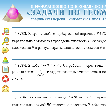
ИНФОРМАЦИОННО-ПОИСКОВАЯ СИСТЕ
«
ЗАДАЧИ ПО ГЕО
«
ЗАДАЧИ ПО ГЕО
графическая версия
(обновление 6 июля 202
8783.
В правильной четырёхугольной пирамиде
S
A
B
C
параллельно прямой
B
D
проведена плоскость
P
,
образую
плоскостью
P
и радиус шара, касающегося плоскости
P
и 
8784.
В кубе
A
B
C
D
A
B
C
D
с ребром
a
через точку
1
1
1
1
‍ 1
равный
arcsin ‍
.
Найдите площадь сечения куба пло
√
‍ 2‍
2
D
C
C
D
.
1
1
8785.
В треугольной пирамиде
S
A
B
C
все рёбра, кро
параллельно прямой
B
C
проведена плоскость
P
,
образую