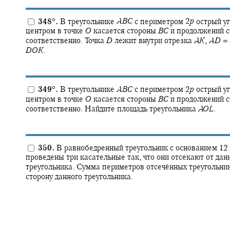
348
°
.
В треугольнике
A
B
C
с периметром
2
p
острый у
центром в точке
O
касается стороны
B
C
и продолжений 
соответственно. Точка
D
лежит внутри отрезка
A
K
,
A
D
=
D
O
K
.
349
°
.
В треугольнике
A
B
C
с периметром
2
p
острый у
центром в точке
O
касается стороны
B
C
и продолжений 
соответственно. Найдите площадь треугольника
A
O
L
.
350.
В равнобедренный треугольник с основанием 12 
проведены три касательные так, что они отсекают от дан
треугольника. Сумма периметров отсечённых треугольни
сторону данного треугольника.