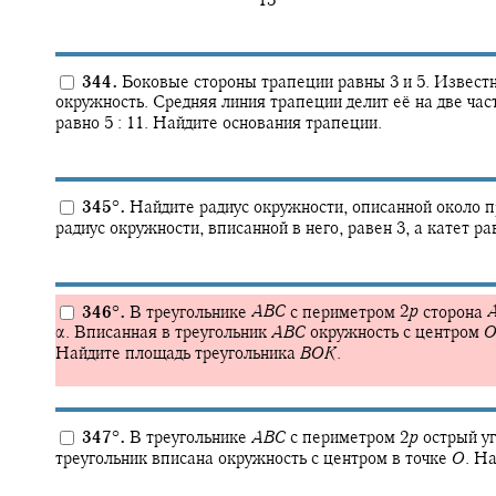
‍ 13
344.
Боковые стороны трапеции равны 3 и 5. Известн
окружность. Средняя линия трапеции делит её на две ча
равно
5 : 11.
Найдите основания трапеции.
345
°
.
Найдите радиус окружности, описанной около п
радиус окружности, вписанной в него, равен 3, а катет ра
346
°
.
В треугольнике
A
B
C
с периметром
2
p
сторона
α.
Вписанная в треугольник
A
B
C
окружность с центром
Найдите площадь треугольника
B
O
K
.
347
°
.
В треугольнике
A
B
C
с периметром
2
p
острый у
треугольник вписана окружность с центром в точке
O
.
На