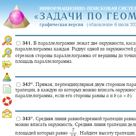
ИНФОРМАЦИОННО-ПОИСКОВАЯ СИСТЕ
«
ЗАДАЧИ ПО ГЕО
«
ЗАДАЧИ ПО ГЕО
графическая версия
(обновление 6 июля 202
341.
В параллелограмме лежат две окружности, касаю
параллелограмма каждая. Радиус одной из окружностей ра
отрезков стороны параллелограмма от вершины до точки
площадь параллелограмма.
342
°
.
Прямая, перпендикулярная двум сторонам парал
трапеции, в каждую из которых можно вписать окружност
параллелограмма, если его стороны равны
a
и
b
(
a
<
b
).
343
°
.
Средняя линия равнобедренной трапеции равна 
можно вписать окружность. Средняя линия трапеции дели
‍ 7
площадей которых равно
.
Найдите высоту трапеции.