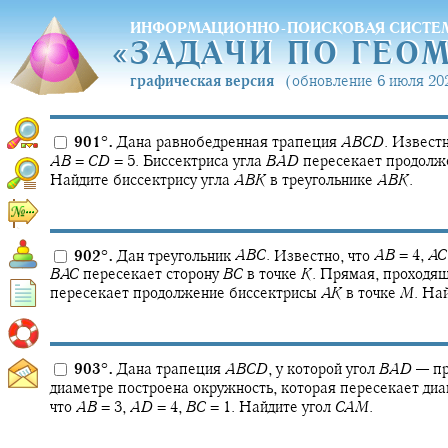
ИНФОРМАЦИОННО-ПОИСКОВАЯ СИСТЕ
«
ЗАДАЧИ ПО ГЕО
«
ЗАДАЧИ ПО ГЕО
графическая версия
(обновление 6 июля 202
901
°
.
Дана равнобедренная трапеция
A
B
C
D
.
Известн
A
B
=
C
D
= 5.
Биссектриса угла
B
A
D
пересекает продолж
Найдите биссектрису угла
A
B
K
в треугольнике
A
B
K
.
902
°
.
Дан треугольник
A
B
C
.
Известно, что
A
B
= 4,
A
C
B
A
C
пересекает сторону
B
C
в точке
K
.
Прямая, проходящ
пересекает продолжение биссектрисы
A
K
в точке
M
.
Най
903
°
.
Дана трапеция
A
B
C
D
,
у которой угол
B
A
D
—
пр
диаметре построена окружность, которая пересекает ди
что
A
B
= 3,
A
D
= 4,
B
C
= 1.
Найдите угол
C
A
M
.