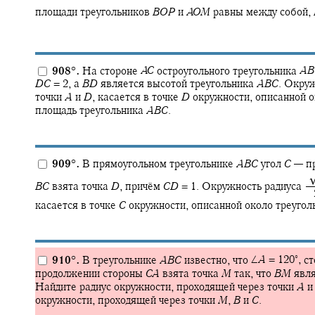
площади треугольников
B
O
P
и
A
O
M
равны между собой,
908
°
.
На стороне
A
C
остроугольного треугольника
A
B
D
C
= 2,
а
B
D
является высотой треугольника
A
B
C
.
Окружн
точки
A
и
D
,
касается в точке
D
окружности, описанной о
площадь треугольника
A
B
C
.
909
°
.
В прямоугольном треугольнике
A
B
C
угол
C
—
пр
‍ ‍
B
C
взята точка
D
,
причём
C
D
= 1.
Окружность радиуса
‍
касается в точке
C
окружности, описанной около треуго
∘
910
°
.
В треугольнике
A
B
C
известно, что
∠
A
= 120‍
,
ст
продолжении стороны
C
A
взята точка
M
так, что
B
M
явля
Найдите радиус окружности, проходящей через точки
A
окружности, проходящей через точки
M
,
B
и
C
.