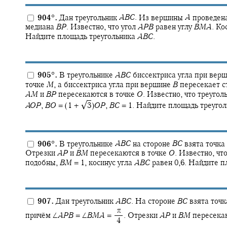
904
°
.
Дан треугольник
A
B
C
.
Из вершины
A
проведен
медиана
B
P
.
Известно, что угол
A
P
B
равен углу
B
M
A
.
Кос
Найдите площадь треугольника
A
B
C
.
905
°
.
В треугольнике
A
B
C
биссектриса угла при вер
точке
M
,
а биссектриса угла при вершине
B
пересекает с
A
M
и
B
P
пересекаются в точке
O
.
Известно, что треугол
√
A
O
P
,
B
O
= (1 + ‍
3
)
O
P
,
B
C
= 1.
Найдите площадь треуго
906
°
.
В треугольнике
A
B
C
на стороне
B
C
взята точка
Отрезки
A
P
и
B
M
пересекаются в точке
O
.
Известно, чт
подобны,
B
M
= 1,
косинус угла
A
B
C
равен 0,6. Найдите 
907.
Дан треугольник
A
B
C
.
На стороне
B
C
взята точ
‍ π
причём
∠
A
P
B
= ∠
B
M
A
= ‍
.
Отрезки
A
P
и
B
M
пересекаю
‍ 4