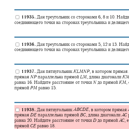
11935.
Дан треугольник со сторонами 6, 8 и 10. Найд
соединяющего точки на сторонах треугольника и делящего
11936.
Дан треугольник со сторонами 5, 12 и 13. Най
соединяющего точки на сторонах треугольника и делящего
11937.
Дан пятиугольник
K
L
M
N
P
,
в котором прямая
прямая
N
P
параллельна прямой
L
M
,
длина диагонали
K
равна 16. Найдите расстояние от точки
N
до прямой
K
M
,
прямой
P
M
равно 15.
11938.
Дан пятиугольник
A
B
C
D
E
,
в котором прямая
прямая
D
E
параллельна прямой
B
C
,
длина диагонали
A
C
равна 20. Найдите расстояние от точки
D
до прямой
A
C
,
е
прямой
C
E
равно 18.