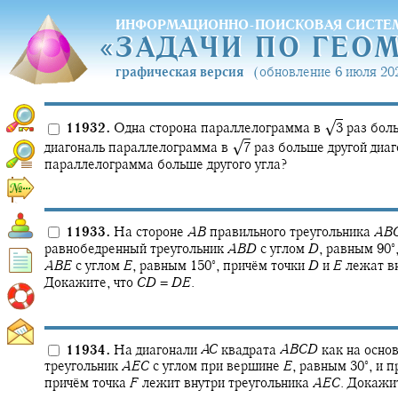
ИНФОРМАЦИОННО-ПОИСКОВАЯ СИСТЕ
«
ЗАДАЧИ ПО ГЕО
«
ЗАДАЧИ ПО ГЕО
графическая версия
(обновление 6 июля 202
√
11932.
Одна сторона параллелограмма в
3
раз боль
√
диагональ параллелограмма в
7
раз больше другой диаг
параллелограмма больше другого угла?
11933.
На стороне
A
B
правильного треугольника
A
B
∘
равнобедренный треугольник
A
B
D
с углом
D
,
равным
90‍
∘
A
B
E
с углом
E
,
равным
150‍
,
причём точки
D
и
E
лежат вн
Докажите, что
C
D
=
D
E
.
11934.
На диагонали
A
C
квадрата
A
B
C
D
как на осно
∘
треугольник
A
E
C
с углом при вершине
E
,
равным
30‍
,
и п
причём точка
F
лежит внутри треугольника
A
E
C
.
Докажит