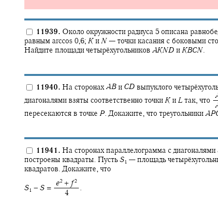
11939.
Около окружности радиуса 5 описана равнобе
равным
arccos 0,6;
K
и
N
—
точки касания с боковыми с
Найдите площади четырёхугольников
A
K
N
D
и
K
B
C
N
.
11940.
На сторонах
A
B
и
C
D
выпуклого четырёхугол
‍
диагоналями взяты соответственно точки
K
и
L
так, что
‍
пересекаются в точке
P
.
Докажите, что треугольники
A
P
11941.
На сторонах параллелограмма с диагоналями
построены квадраты. Пусть
S
—
площадь четырёхугольни
1
квадратов. Докажите, что
2
2
‍
e
+
f
S
−
S
= ‍
.
1
‍ 4