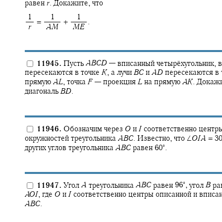
равен
r
.
Докажите, что
‍ 1
‍ 1
‍ 1
= ‍
+ ‍
.
‍
r
‍
A
M
‍
M
E
11945.
Пусть
A
B
C
D
—
вписанный четырёхугольник, в
пересекаются в точке
K
,
а лучи
B
C
и
A
D
пересекаются в
прямую
A
L
,
точка
F
—
проекция
L
на прямую
A
K
.
Докажи
диагональ
B
D
.
11946.
Обозначим через
O
и
I
соответственно центры
окружностей треугольника
A
B
C
.
Известно, что
∠
O
I
A
= 30
∘
других углов треугольника
A
B
C
равен
60‍
.
∘
11947.
Угол
A
треугольника
A
B
C
равен
96‍
,
угол
B
ра
A
O
I
,
где
O
и
I
соответственно центры описанной и вписа
A
B
C
.