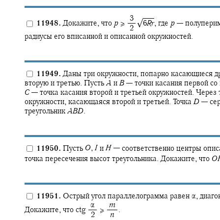
‍ 3
√
11948.
Докажите, что
p
≥ ‍
6
R
r
,
где
p
—
полуперим
‍ 2
радиусы его вписанной и описанной окружностей.
11949.
Даны три окружности, попарно касающиеся др
вторую и третью. Пусть
A
и
B
—
точки касания первой со 
C
—
точка касания второй и третьей окружностей. Через
окружности, касающаяся второй и третьей. Точка
D
—
сер
треугольник
A
B
D
.
11950.
Пусть
O
,
I
и
H
—
соответственно центры опис
точка пересечения высот треугольника. Докажите, что
O
11951.
Острый угол параллелограмма равен
α,
диаго
‍ α
‍
m
Докажите, что
ctg ‍
≥ ‍
.
‍ 2
‍
n