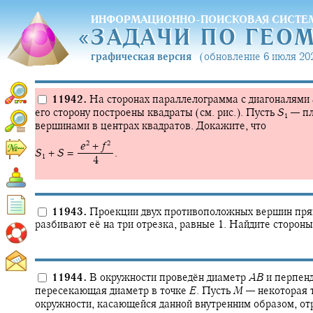
ИНФОРМАЦИОННО-ПОИСКОВАЯ СИСТЕ
«
ЗАДАЧИ ПО ГЕО
«
ЗАДАЧИ ПО ГЕО
графическая версия
(обновление 6 июля 202
11942.
На сторонах параллелограмма с диагоналями
его сторону построены квадраты (см. рис.). Пусть
S
—
пл
1
вершинами в центрах квадратов. Докажите, что
2
2
‍
e
+
f
S
+
S
= ‍
.
1
‍ 4
11943.
Проекции двух противоположных вершин прям
разбивают её на три отрезка, равные 1. Найдите сторон
11944.
В окружности проведён диаметр
A
B
и перпенд
пересекающая диаметр в точке
E
.
Пусть
M
—
некоторая 
окружности, касающейся данной внутренним образом, о