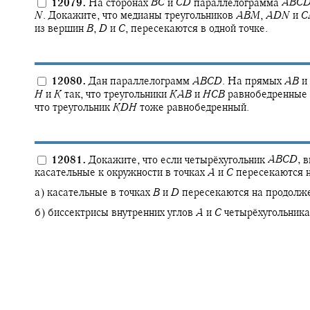
12079.
На сторонах
B
C
и
C
D
параллелограмма
A
B
C
N
.
Докажите, что медианы треугольников
A
B
M
,
A
D
N
и
C
из вершин
B
,
D
и
C
,
пересекаются в одной точке.
12080.
Дан параллелограмм
A
B
C
D
.
На прямых
A
B
и
H
и
K
так, что треугольники
K
A
B
и
H
C
B
равнобедренные
что треугольник
K
D
H
тоже равнобедренный.
12081.
Докажите, что если четырёхугольник
A
B
C
D
,
в
касательные к окружности в точках
A
и
C
пересекаются 
а) касательные в точках
B
и
D
пересекаются на продолж
б) биссектрисы внутренних углов
A
и
C
четырёхугольника