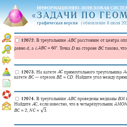
ИНФОРМАЦИОННО-ПОИСКОВАЯ СИСТЕ
«
ЗАДАЧИ ПО ГЕО
«
ЗАДАЧИ ПО ГЕО
графическая версия
(обновление 6 июля 202
12072.
В треугольнике
A
B
C
расстояние от центра оп
∘
равно
d
,
а
∠
A
B
C
= 60‍
.
Точка
D
на стороне
B
C
такова, чт
12073.
На катете
A
C
прямоугольного треугольника
A
катете
B
C
—
отрезок
B
E
=
C
D
.
Найдите угол между пря
12074.
В треугольнике
A
B
C
проведены медианы
B
M
Найдите
A
C
,
если известно, что в четырёхугольник
A
M
O
√
B
C
= 2,
N
C
= ‍
3
.