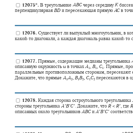
12075
°
.
В треугольнике
A
B
C
через середину
K
биссе
перпендикулярная
B
D
и пересекающая прямую
A
C
в точ
12076.
Существует ли выпуклый многоугольник, в ко
какой-то диагонали, а каждая диагональ равна какой-то 
12077.
Прямые, содержащие медианы треугольника
описанную окружность
ω
в точках
A
,
B
,
C
.
Прямые, про
1
1
1
параллельные противоположным сторонам, пересекают
Докажите, что прямые
A
A
,
B
B
,
C
C
пересекаются в од
1
2
1
2
1
2
12078.
Каждая сторона остроугольного треугольника
стороны треугольника
A
′
B
′
C
′
.
Докажите, что
R
<
R
′
,
где
описанных около треугольников
A
B
C
и
A
′
B
′
C
′
соответств