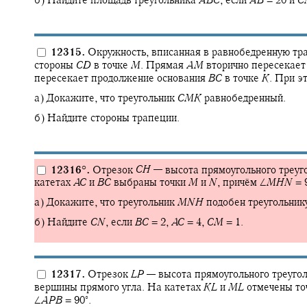
б) Найдите площадь треугольника
A
B
C
,
если
A
B
= 20
и
C
12315.
Окружность, вписанная в равнобедренную т
стороны
C
D
в точке
M
.
Прямая
A
M
вторично пересекает
пересекает продолжение основания
B
C
в точке
K
.
При э
а) Докажите, что треугольник
C
M
K
равнобедренный.
б) Найдите стороны трапеции.
12316
°
.
Отрезок
C
H
—
высота прямоугольного треуг
катетах
A
C
и
B
C
выбраны точки
M
и
N
,
причём
∠
M
H
N
= 9
а) Докажите, что треугольник
M
N
H
подобен треугольни
б) Найдите
C
N
,
если
B
C
= 2,
A
C
= 4,
C
M
= 1.
12317.
Отрезок
L
P
—
высота прямоугольного треуго
вершины прямого угла. На катетах
K
L
и
M
L
отмечены то
∘
∠
A
P
B
= 90‍
.