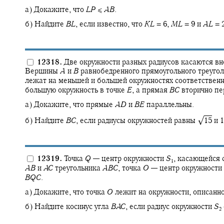
а) Докажите, что
L
P
≤
A
B
.
б) Найдите
B
L
,
если известно, что
K
L
= 6,
M
L
= 9
и
A
L
= 2
12318.
Две окружности разных радиусов касаются в
Вершины
A
и
B
равнобедренного прямоугольного треуго
лежат на меньшей и большей окружностях соответствен
большую окружность в точке
E
,
а прямая
B
C
вторично пе
а) Докажите, что прямые
A
D
и
B
E
параллельны.
√
б) Найдите
B
C
,
если радиусы окружностей равны
15
и 1
12319.
Точка
Q
—
центр окружности
S
,
касающейся 
1
A
B
и
A
C
треугольника
A
B
C
,
точка
O
—
центр окружности
B
Q
C
.
а) Докажите, что точка
O
лежит на окружности, описанно
б) Найдите косинус угла
B
A
C
,
если радиус окружности
S
2