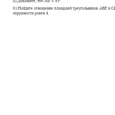
а) Докажите, что
M
E
=
N
F
.
б) Найдите отношение площадей треугольников
A
B
E
и
C
окружности равен 4.