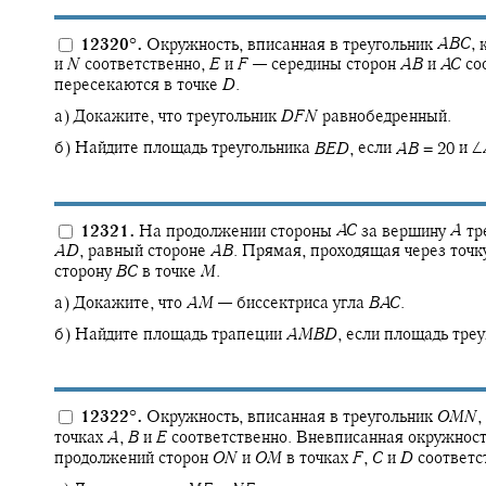
12320
°
.
Окружность, вписанная в треугольник
A
B
C
,
к
и
N
соответственно,
E
и
F
—
середины сторон
A
B
и
A
C
со
пересекаются в точке
D
.
а) Докажите, что треугольник
D
F
N
равнобедренный.
б) Найдите площадь треугольника
B
E
D
,
если
A
B
= 20
и
∠
12321.
На продолжении стороны
A
C
за вершину
A
тр
A
D
,
равный стороне
A
B
.
Прямая, проходящая через точ
сторону
B
C
в точке
M
.
а) Докажите, что
A
M
—
биссектриса угла
B
A
C
.
б) Найдите площадь трапеции
A
M
B
D
,
если площадь тре
12322
°
.
Окружность, вписанная в треугольник
O
M
N
,
точках
A
,
B
и
E
соответственно. Вневписанная окружност
продолжений сторон
O
N
и
O
M
в точках
F
,
C
и
D
соответс