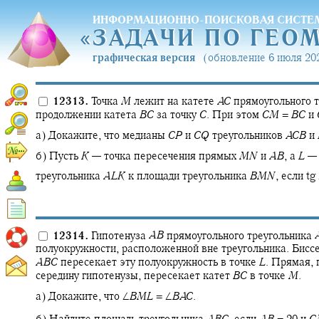
ИНФОРМАЦИОННО-ПОИСКОВАЯ СИСТЕ
«
ЗАДАЧИ ПО ГЕО
«
ЗАДАЧИ ПО ГЕО
графическая версия
(обновление 6 июля 202
12313.
Точка
M
лежит на катете
A
C
прямоугольного 
продолжении катета
B
C
за точку
C
.
При этом
C
M
=
B
C
и
а) Докажите, что медианы
C
P
и
C
Q
треугольников
A
C
B
и
б) Пусть
K
—
точка пересечения прямых
M
N
и
A
B
,
а
L
—
треугольника
A
L
K
к площади треугольника
B
M
N
,
если
tg
12314.
Гипотенуза
A
B
прямоугольного треугольника
полуокружности, расположенной вне треугольника. Биссе
A
B
C
пересекает эту полуокружность в точке
L
.
Прямая, 
середину гипотенузы, пересекает катет
B
C
в точке
M
.
а) Докажите, что
∠
B
M
L
= ∠
B
A
C
.