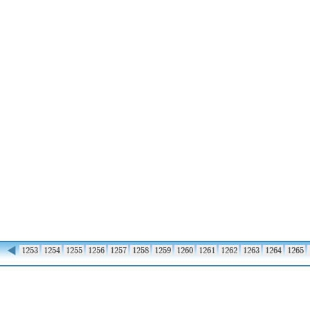
◀
1252
1253
1254
1255
1256
1257
1258
1259
1260
1261
1262
1263
1264
1265