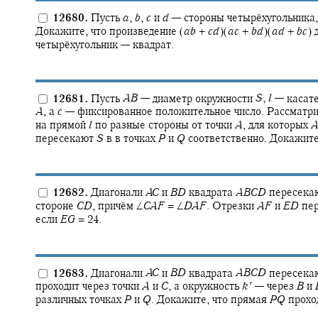
12680.
Пусть
a
,
b
,
c
и
d
—
стороны четырёхугольника,
Докажите, что произведение
(
a
b
+
c
d
)(
a
c
+
b
d
)(
a
d
+
b
c
)
д
четырёхугольник — квадрат.
12681.
Пусть
A
B
—
диаметр окружности
S
,
l
—
касате
A
,
а
c
—
фиксированное положительное число. Рассматр
на прямой
l
по разные стороны от точки
A
,
для которых
пересекают
S
в в точках
P
и
Q
соответственно. Докажите
12682.
Диагонали
A
C
и
B
D
квадрата
A
B
C
D
пересекаю
стороне
C
D
,
причём
∠
C
A
F
= ∠
D
A
F
.
Отрезки
A
F
и
E
D
пер
если
E
G
= 24.
12683.
Диагонали
A
C
и
B
D
квадрата
A
B
C
D
пересекаю
проходит через точки
A
и
C
,
а окружность
k
′
—
через
B
и
различных точках
P
и
Q
.
Докажите, что прямая
P
Q
проход