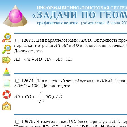
ИНФОРМАЦИОННО-ПОИСКОВАЯ СИСТЕ
«
ЗАДАЧИ ПО ГЕО
«
ЗАДАЧИ ПО ГЕО
графическая версия
(обновление 6 июля 202
12673.
Дан параллелограмм
A
B
C
D
.
Окружность прох
пересекает отрезки
A
B
,
A
C
и
A
D
в их внутренних точках
Докажите, что
A
B
·
A
M
+
A
D
·
A
N
=
A
K
·
A
C
.
12674.
Дан выпуклый четырёхугольник
A
B
C
D
.
Точка
∘
∠
A
N
D
= 135‍
.
Докажите, что
‍ 1
A
B
+
C
D
+ ‍
B
C
≥
A
D
.
√
‍ ‍
2
12675.
В треугольнике
A
B
C
биссектриса угла
B
A
C
пер
2
∘