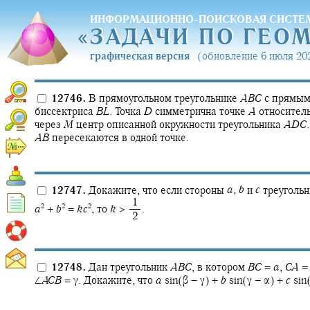
ИНФОРМАЦИОННО-ПОИСКОВАЯ СИСТЕ
«
ЗАДАЧИ ПО ГЕО
«
ЗАДАЧИ ПО ГЕО
графическая версия
(обновление 6 июля 202
12746.
В прямоугольном треугольнике
A
B
C
с прямым
биссектриса
B
L
.
Точка
D
симметрична точке
A
относител
через
M
центр описанной окружности треугольника
A
D
C
.
A
B
пересекаются в одной точке.
12747.
Докажите, что если стороны
a
,
b
и
c
треугольн
‍ 1
2
2
2
a
+
b
=
k
c
,
то
k
> ‍
.
‍ 2
12748.
Дан треугольник
A
B
C
,
в котором
B
C
=
a
,
C
A
∠
A
C
B
= γ.
Докажите, что
a
sin(β − γ) +
b
sin(γ − α) +
c
sin(