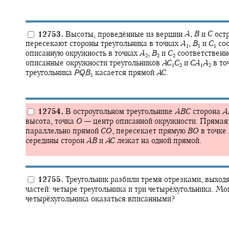
12753.
Высоты, проведённые из вершин
A
,
B
и
C
остр
пересекают стороны треугольника в точках
A
,
B
и
C
соо
1
1
1
описанную окружность в точках
A
,
B
и
C
соответствен
2
2
2
описанные окружности треугольников
A
C
C
и
C
A
A
в то
1
2
1
2
треугольника
P
Q
B
касается прямой
A
C
.
1
12754.
В остроугольном треугольнике
A
B
C
сторона
A
высота, точка
O
—
центр описанной окружности. Прямая,
параллельно прямой
C
O
,
пересекает прямую
B
O
в точке
середины сторон
A
B
и
A
C
лежат на одной прямой.
12755.
Треугольник разбили тремя отрезками, выходя
частей: четыре треугольника и три четырёхугольника. Мог
четырёхугольника оказаться вписанными?