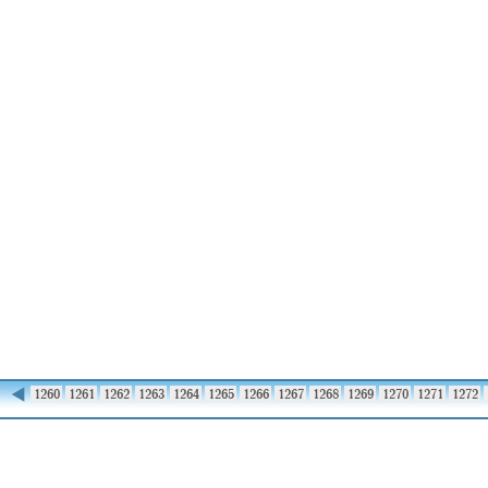
◀
1259
1260
1261
1262
1263
1264
1265
1266
1267
1268
1269
1270
1271
1272