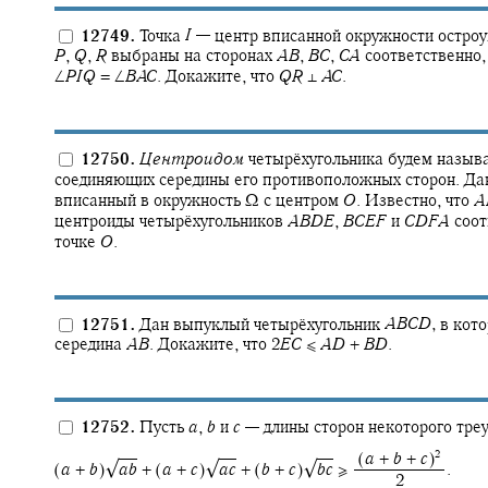
12749.
Точка
I
—
центр вписанной окружности остроу
P
,
Q
,
R
выбраны на сторонах
A
B
,
B
C
,
C
A
соответственно
∠
P
I
Q
= ∠
B
A
C
.
Докажите, что
Q
R
⊥
A
C
.
12750.
Центроидом
четырёхугольника будем называ
соединяющих середины его противоположных сторон. Да
вписанный в окружность
Ω
с центром
O
.
Известно, что
A
центроиды четырёхугольников
A
B
D
E
,
B
C
E
F
и
C
D
F
A
соот
точке
O
.
12751.
Дан выпуклый четырёхугольник
A
B
C
D
,
в кот
середина
A
B
.
Докажите, что
2
E
C
≤
A
D
+
B
D
.
12752.
Пусть
a
,
b
и
c
—
длины сторон некоторого тре
2
‍ (
a
+
b
+
c
)‍
√
√
√
(
a
+
b
)‍
a
b
+ (
a
+
c
)‍
a
c
+ (
b
+
c
)‍
b
c
≥ ‍
.
‍ 2