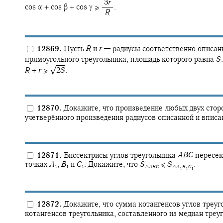
‍ 3
r
cos α + cos β + cos γ ≥ ‍
.
‍
R
12869.
Пусть
R
и
r
—
радиусы соответственно описан
прямоугольного треугольника, площадь которого равна
S
.
√
R
+
r
≥ ‍
2
S
.
12870.
Докажите, что произведение любых двух стор
учетверённого произведения радиусов описанной и вписа
12871.
Биссектрисы углов треугольника
A
B
C
пересек
точках
A
,
B
и
C
.
Докажите, что
S
≤
S
.
1
1
1
△
A
B
C
△
A
B
C
1
1
1
12872.
Докажите, что сумма котангенсов углов треу
котангенсов треугольника, составленного из медиан тре