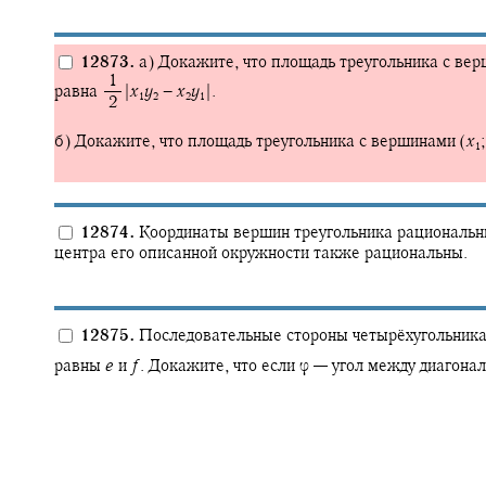
12873.
а) Докажите, что площадь треугольника с ве
‍ 1
равна
|
x
y
−
x
y
|.
1
2
2
1
‍ 2
б) Докажите, что площадь треугольника с вершинами
(
x
1
12874.
Координаты вершин треугольника рациональн
центра его описанной окружности также рациональны.
12875.
Последовательные стороны четырёхугольник
равны
e
и
f
.
Докажите, что если
φ —
угол между диагонал