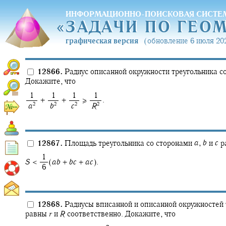
ИНФОРМАЦИОННО-ПОИСКОВАЯ СИСТЕ
«
ЗАДАЧИ ПО ГЕО
«
ЗАДАЧИ ПО ГЕО
графическая версия
(обновление 6 июля 202
12866.
Радиус описанной окружности треугольника с
Докажите, что
‍ 1
‍ 1
‍ 1
‍ 1
+ ‍
+ ‍
≥ ‍
.
2
2
2
2
‍
a
‍
b
‍
c
‍
R
12867.
Площадь треугольника со сторонами
a
,
b
и
c
р
‍ 1
S
< ‍
(
a
b
+
b
c
+
a
c
).
‍ 6
12868.
Радиусы вписанной и описанной окружностей 
равны
r
и
R
соответственно. Докажите, что