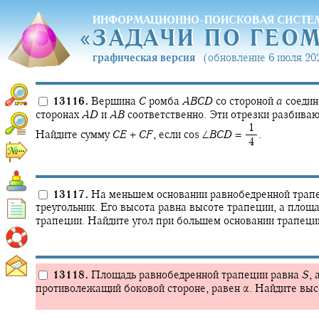
ИНФОРМАЦИОННО-ПОИСКОВАЯ СИСТЕ
«
ЗАДАЧИ ПО ГЕО
«
ЗАДАЧИ ПО ГЕО
графическая версия
(обновление 6 июля 202
13116.
Вершина
C
ромба
A
B
C
D
со стороной
a
соедин
сторонах
A
D
и
A
B
соответственно. Эти отрезки разбиваю
‍ 1
Найдите сумму
C
E
+
C
F
,
если
cos ∠
B
C
D
= ‍
.
‍ 4
13117.
На меньшем основании равнобедренной трап
треугольник. Его высота равна высоте трапеции, а площ
трапеции. Найдите угол при большем основании трапеци
13118.
Площадь равнобедренной трапеции равна
S
,
а
противолежащий боковой стороне, равен
α.
Найдите высо