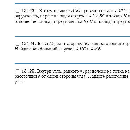
13123
°
.
В треугольнике
A
B
C
проведена высота
C
H
и 
окружность, пересекающая стороны
A
C
и
B
C
в точках
K
отношение площади треугольника
K
L
H
к площади треуго
13124.
Точка
M
делит сторону
B
C
равностороннего тр
Найдите наибольший из углов
A
M
C
и
A
M
B
.
13125.
Внутри угла, равного
α,
расположена точка на
расстоянии
b
от одной стороны угла. Найдите расстояние 
угла.