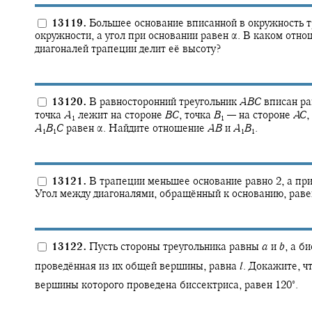
13119.
Большее основание вписанной в окружность т
окружности, а угол при основании равен
α.
В каком отнош
диагоналей трапеции делит её высоту?
13120.
В равносторонний треугольник
A
B
C
вписан ра
точка
A
лежит на стороне
B
C
,
точка
B
—
на стороне
A
C
,
1
1
A
B
C
равен
α.
Найдите отношение
A
B
и
A
B
.
1
1
1
1
13121.
В трапеции меньшее основание равно 2, а пр
Угол между диагоналями, обращённый к основанию, рав
13122.
Пусть стороны треугольника равны
a
и
b
,
а би
проведённая из их общей вершины, равна
l
.
Докажите, ч
∘
вершины которого проведена биссектриса, равен
120‍
.