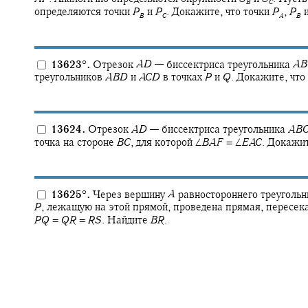
B
C
определяются точки
P
и
P
.
Докажите, что точки
P
,
P
B
C
A
B
13623
°
.
Отрезок
A
D
—
биссектриса треугольника
A
B
треугольников
A
B
D
и
A
C
D
в точках
P
и
Q
.
Докажите, что
13624.
Отрезок
A
D
—
биссектриса треугольника
A
B
точка на стороне
B
C
,
для которой
∠
B
A
F
= ∠
E
A
C
.
Докажит
13625
°
.
Через вершину
A
равностороннего треуголь
P
,
лежащую на этой прямой, проведена прямая, пересе
P
Q
=
Q
R
=
R
S
.
Найдите
B
R
.