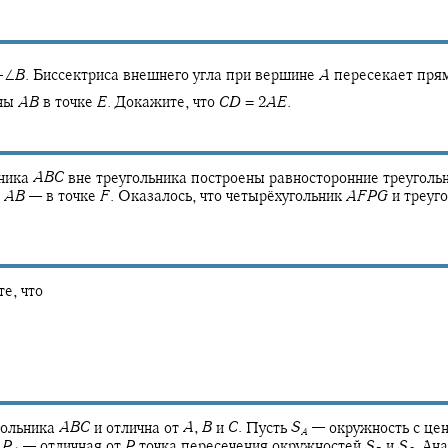
1
∠
B
.
Биссектриса внешнего угла при вершине
A
пересекает пр
2
оны
A
B
в точке
E
.
Докажите, что
C
D
= 2
A
E
.
ьника
A
B
C
вне треугольника построены равносторонние треуголь
и
A
B
—
в точке
F
.
Оказалось, что четырёхугольник
A
F
P
G
и треуг
е, что
гольника
A
B
C
и отлична от
A
,
B
и
C
.
Пусть
S
—
окружность с це
A
ь
P
—
отличная от
P
точка пересечения окружностей
S
и
S
.
Ана