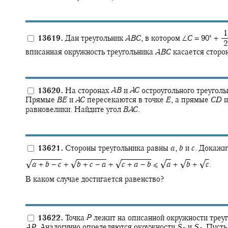
‍ 
∘
13619.
Дан треугольник
A
B
C
,
в котором
∠
C
= 90‍
+ ‍
‍ 
вписанная окружность треугольника
A
B
C
касается стор
13620.
На сторонах
A
B
и
A
C
остроугольного треугол
Прямые
B
E
и
A
C
пересекаются в точке
E
,
а прямые
C
D
равновелики. Найдите угол
B
A
C
.
13621.
Стороны треугольника равны
a
,
b
и
c
.
Докажит
√
√
√
√
√
√
a
+
b
−
c
+ ‍
b
+
c
−
a
+ ‍
c
+
a
−
b
≤ ‍
a
+ ‍
b
+ ‍
c
.
В каком случае достигается равенство?
13622.
Точка
P
лежит на описанной окружности треу
A
P
.
Аналогично определяются окружности
S
и
S
.
Пуст