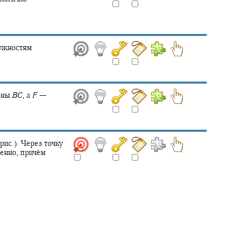
ужностям
роны
B
C
,
а
F
—
рис.). Через точку
енно, причём