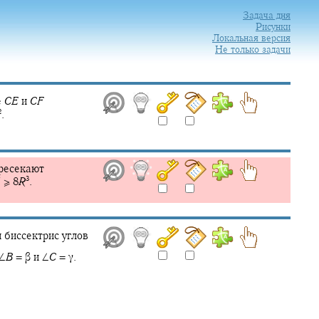
Задача дня
Рисунки
Локальная версия
Не только задачи
е
C
E
и
C
F
2
.
ресекают
3
′
≥ 8
R
.
 биссектрис углов
∠
B
= β
и
∠
C
= γ.