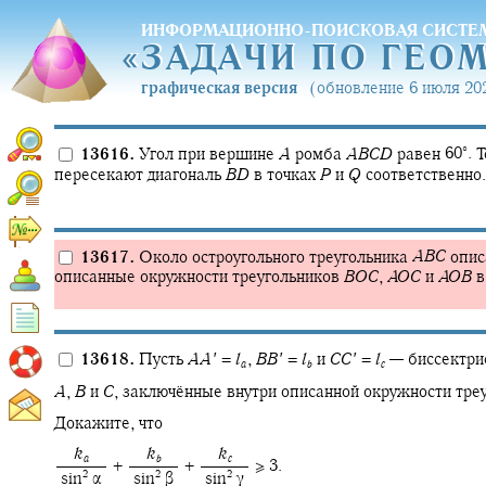
ИНФОРМАЦИОННО-ПОИСКОВАЯ СИСТЕ
«
ЗАДАЧИ ПО ГЕО
«
ЗАДАЧИ ПО ГЕО
графическая версия
(обновление 6 июля 202
∘
13616.
Угол при вершине
A
ромба
A
B
C
D
равен
60‍
.
Т
пересекают диагональ
B
D
в точках
P
и
Q
соответственно.
13617.
Около остроугольного треугольника
A
B
C
опис
описанные окружности треугольников
B
O
C
,
A
O
C
и
A
O
B
в
13618.
Пусть
A
A
′
=
l
,
B
B
′
=
l
и
C
C
′
=
l
—
биссектри
a
b
c
A
,
B
и
C
,
заключённые внутри описанной окружности тре
Докажите, что
‍
k
‍
k
‍
k
a
b
c
+ ‍
+ ‍
≥ 3.
2
2
2
‍ sin‍
α
‍ sin‍
β
‍ sin‍
γ