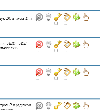
ямую
B
C
в точке
D
,
а
ники
A
B
D
и
A
C
E
.
ольник
P
B
C
нтром
P
и радиусом
логично