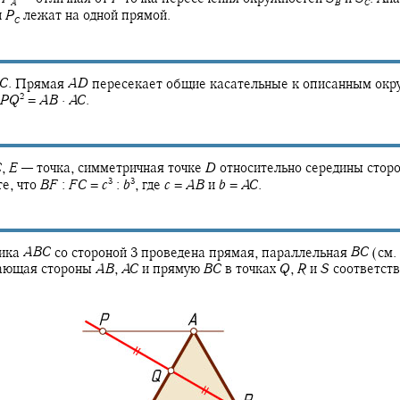
A
B
C
и
P
лежат на одной прямой.
C
C
.
Прямая
A
D
пересекает общие касательные к описанным окр
2
P
Q
=
A
B
·
A
C
.
C
,
E
—
точка, симметричная точке
D
относительно середины сто
3
3
е, что
B
F
:
F
C
=
c
:
b
,
где
c
=
A
B
и
b
=
A
C
.
ника
A
B
C
со стороной 3 проведена прямая, параллельная
B
C
(см. 
кающая стороны
A
B
,
A
C
и прямую
B
C
в точках
Q
,
R
и
S
соответств