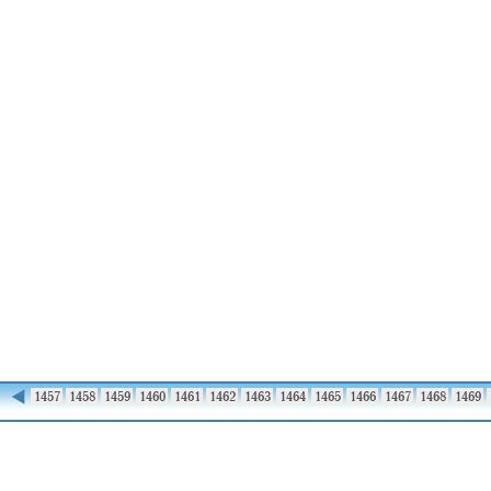
◀
1456
1457
1458
1459
1460
1461
1462
1463
1464
1465
1466
1467
1468
1469