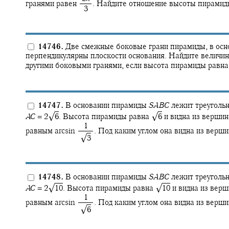
гранями равен
.
Найдите отношение высоты пирамиды
‍ 3
14746.
Две смежные боковые грани пирамиды, в осно
перпендикулярны плоскости основания. Найдите величин
другими боковыми гранями, если высота пирамиды равна
14747.
В основании пирамиды
S
A
B
C
лежит треугольн
√
√
A
C
= 2‍
6
.
Высота пирамиды равна
6
и видна из верши
‍ 1
равным
arcsin ‍
.
Под каким углом она видна из верш
√
‍ ‍
3
14748.
В основании пирамиды
S
A
B
C
лежит треугольн
√
√
A
C
= 2‍
10
.
Высота пирамиды равна
10
и видна из вер
‍ 1
равным
arcsin ‍
.
Под каким углом она видна из верш
√
‍ ‍
6