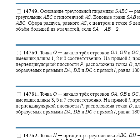
14749.
Основание треугольной пирамиды
S
A
B
C
—
ра
треугольник
A
B
C
с гипотенузой
A
C
.
Боковые грани
S
A
B
A
B
C
.
Сфера радиуса, равного
A
C
,
с центром в точке
S
дел
объём большей из эти частей, если
S
A
=
A
B
= 2.
14750.
Точка
O
—
начало трёх отрезков
O
A
,
O
B
и
O
C
,
имеющих длины 1, 2 и 3 соответственно. На прямой
l
,
про
перпендикулярной плоскости
P
,
расположена точка
D
,
дл
образуемых прямыми
D
A
,
D
B
и
D
C
с прямой
l
,
равна
180‍
14751.
Точка
O
—
начало трёх отрезков
O
A
,
O
B
и
O
C
,
имеющих длины 3, 5 и 7 соответственно. На прямой
l
,
про
перпендикулярной плоскости
P
,
расположена точка
D
,
дл
образуемых прямыми
D
A
,
D
B
и
D
C
с прямой
l
,
равна
180‍
14752.
Точка
H
—
ортоцентр треугольника
A
B
C
,
D
H