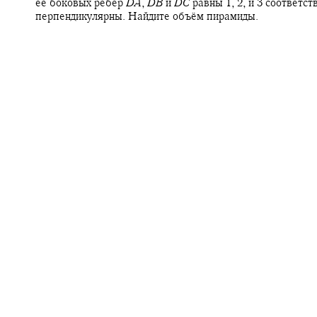
её боковых рёбер
D
A
,
D
B
и
D
C
равны 1, 2, и 3 соответс
перпендикулярны. Найдите объём пирамиды.