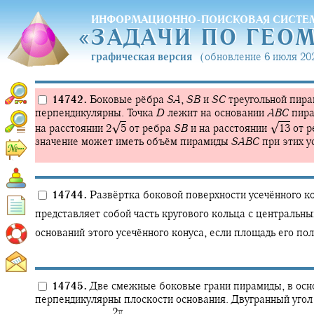
ИНФОРМАЦИОННО-ПОИСКОВАЯ СИСТЕ
«
ЗАДАЧИ ПО ГЕО
«
ЗАДАЧИ ПО ГЕО
графическая версия
(обновление 6 июля 202
14742.
Боковые рёбра
S
A
,
S
B
и
S
C
треугольной пир
перпендикулярны. Точка
D
лежит на основании
A
B
C
пира
√
√
на расстоянии
2‍
5
от ребра
S
B
и на расстоянии
13
от р
значение может иметь объём пирамиды
S
A
B
C
при этих у
14744.
Развёртка боковой поверхности усечённого ко
представляет собой часть кругового кольца с центральн
оснований этого усечённого конуса, если площадь его по
14745.
Две смежные боковые грани пирамиды, в осно
перпендикулярны плоскости основания. Двугранный уго
‍ 2π