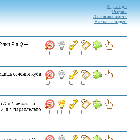
Задача дня
Рисунки
Локальная версия
Не только задачи
Точки
P
и
Q
—
ощадь сечения куба
ки
K
и
L
лежат на
и
K
и
L
параллельно
лежит на луче
C
A
,