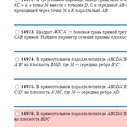
K
C
= 4,
а точка
M
вместе с точками
D
,
C
и серединой
A
B
о
проходящей через точки
M
и
K
параллельно
A
B
.
14973.
Квадрат
A
C
C
′
A
′
—
боковая грань прямой тре
C
A
B
прямой. Найдите периметр сечения призмы плоскос
14974.
В прямоугольном параллелепипеде
A
B
C
D
A
′
B
A
′
B
′
на плоскость
B
M
D
,
где
M
—
середина ребра
B
′
C
′
.
14975.
В прямоугольном параллелепипеде
A
B
C
D
A
′
B
C
′
D
′
на плоскость
A
′
M
C
,
где
M
—
середина ребра
A
D
.
14976.
В прямоугольном параллелепипеде
A
B
C
D
A
′
B
на плоскость
B
D
C
′
.