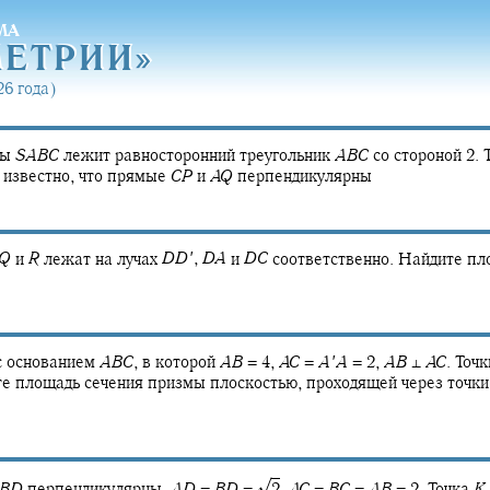
МА
МЕТРИ
И»
МЕТРИ
И»
6 года)
ды
S
A
B
C
лежит равносторонний треугольник
A
B
C
со стороной 2. 
 известно, что прямые
C
P
и
A
Q
перпендикулярны
Q
и
R
лежат на лучах
D
D
′
,
D
A
и
D
C
соответственно. Найдите пл
 основанием
A
B
C
,
в которой
A
B
= 4,
A
C
=
A
′
A
= 2,
A
B
⊥
A
C
.
Точ
е площадь сечения призмы плоскостью, проходящей через точк
√
B
D
перпендикулярны,
A
D
=
B
D
= ‍
2
,
A
C
=
B
C
=
A
B
= 2.
Точка
K