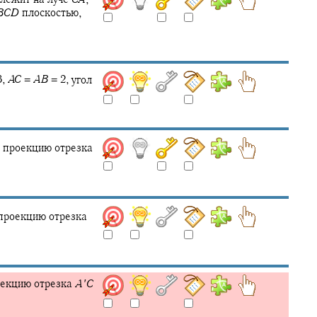
B
C
D
плоскостью,
,
A
C
=
A
B
= 2,
угол
 проекцию отрезка
проекцию отрезка
оекцию отрезка
A
′
C