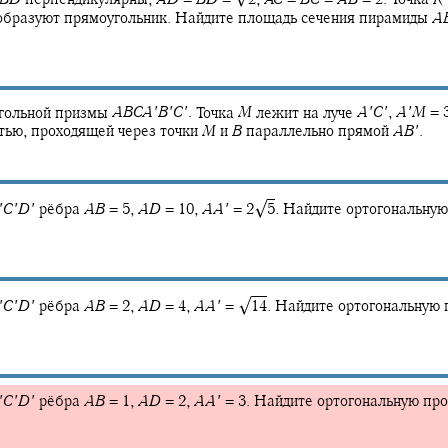
бразуют прямоугольник. Найдите площадь сечения пирамиды
A
угольной призмы
A
B
C
A
′
B
′
C
′
.
Точка
M
лежит на луче
A
′
C
′
,
A
′
M
= 3
тью, проходящей через точки
M
и
B
параллельно прямой
A
B
′
.
√
′
C
′
D
′
рёбра
A
B
= 5,
A
D
= 10,
A
A
′
= 2‍
5
.
Найдите ортогональную
√
′
C
′
D
′
рёбра
A
B
= 2,
A
D
= 4,
A
A
′
= ‍
14
.
Найдите ортогональную 
′
C
′
D
′
рёбра
A
B
= 1,
A
D
= 2,
A
A
′
= 3.
Найдите ортогональную пр