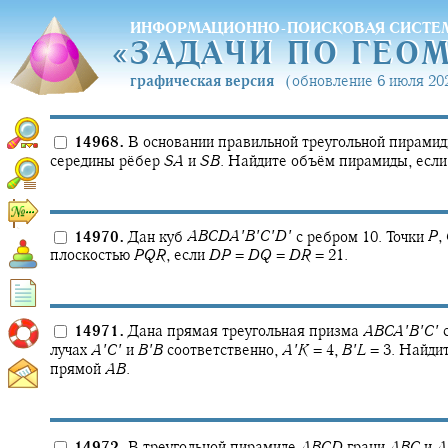
ИНФОРМАЦИОННО-ПОИСКОВАЯ СИСТЕ
«
ЗАДАЧИ ПО ГЕО
«
ЗАДАЧИ ПО ГЕО
графическая версия
(обновление 6 июля 202
14968.
В основании правильной треугольной пирами
середины рёбер
S
A
и
S
B
.
Найдите объём пирамиды, если
14970.
Дан куб
A
B
C
D
A
′
B
′
C
′
D
′
с ребром 10. Точки
P
,
плоскостью
P
Q
R
,
если
D
P
=
D
Q
=
D
R
= 21.
14971.
Дана прямая треугольная призма
A
B
C
A
′
B
′
C
′
с
лучах
A
′
C
′
и
B
′
B
соответственно,
A
′
K
= 4,
B
′
L
= 3.
Найдит
прямой
A
B
.
14972.
В треугольной пирамиде
A
B
C
D
грани
A
B
C
и
A