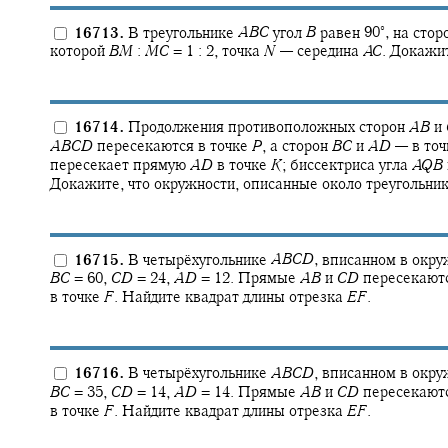
∘
16713.
В треугольнике
A
B
C
угол
B
равен
90‍
,
на стор
которой
B
M
:
M
C
= 1 : 2,
точка
N
—
середина
A
C
.
Докажит
16714.
Продолжения противоположных сторон
A
B
и
A
B
C
D
пересекаются в точке
P
,
а сторон
B
C
и
A
D
—
в то
пересекает прямую
A
D
в точке
K
;
биссектриса угла
A
Q
B
Докажите, что окружности, описанные около треугольни
16715.
В четырёхугольнике
A
B
C
D
,
вписанном в окруж
B
C
= 60,
C
D
= 24,
A
D
= 12.
Прямые
A
B
и
C
D
пересекаютс
в точке
F
.
Найдите квадрат длины отрезка
E
F
.
16716.
В четырёхугольнике
A
B
C
D
,
вписанном в окруж
B
C
= 35,
C
D
= 14,
A
D
= 14.
Прямые
A
B
и
C
D
пересекаютс
в точке
F
.
Найдите квадрат длины отрезка
E
F
.