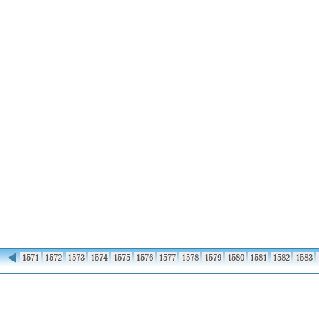
◀
1570
1571
1572
1573
1574
1575
1576
1577
1578
1579
1580
1581
1582
1583