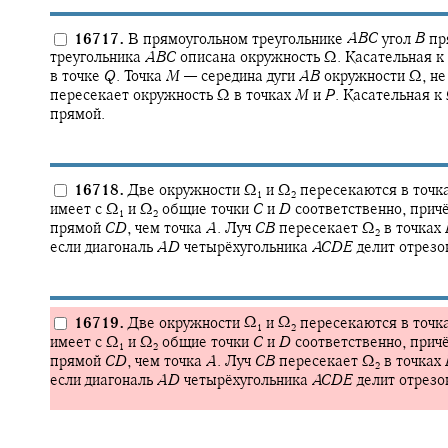
16717.
В прямоугольном треугольнике
A
B
C
угол
B
пр
треугольника
A
B
C
описана окружность
Ω.
Касательная к
в точке
Q
.
Точка
M
—
середина дуги
A
B
окружности
Ω,
не
пересекает окружность
Ω
в точках
M
и
P
.
Касательная к
прямой.
16718.
Две окружности
Ω‍
и
Ω‍
пересекаются в точк
1
2
имеет с
Ω‍
и
Ω‍
общие точки
C
и
D
соответственно, прич
1
2
прямой
C
D
,
чем точка
A
.
Луч
C
B
пересекает
Ω‍
в точках
2
если диагональ
A
D
четырёхугольника
A
C
D
E
делит отрез
16719.
Две окружности
Ω‍
и
Ω‍
пересекаются в точк
1
2
имеет с
Ω‍
и
Ω‍
общие точки
C
и
D
соответственно, прич
1
2
прямой
C
D
,
чем точка
A
.
Луч
C
B
пересекает
Ω‍
в точках
2
если диагональ
A
D
четырёхугольника
A
C
D
E
делит отрез