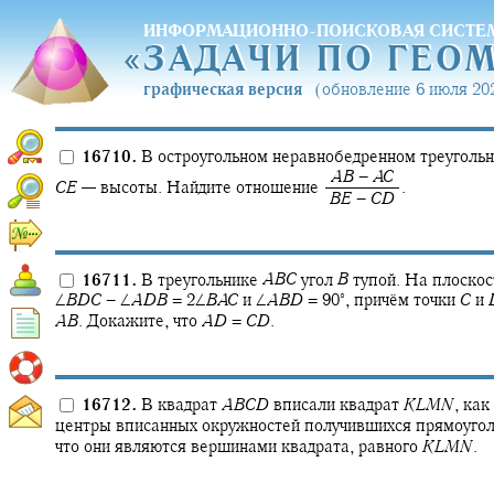
ИНФОРМАЦИОННО-ПОИСКОВАЯ СИСТЕ
«
ЗАДАЧИ ПО ГЕО
«
ЗАДАЧИ ПО ГЕО
графическая версия
(обновление 6 июля 202
16710.
В остроугольном неравнобедренном треуголь
‍
A
B
−
A
C
C
E
—
высоты. Найдите отношение
.
‍
B
E
−
C
D
16711.
В треугольнике
A
B
C
угол
B
тупой. На плоскос
∘
∠
B
D
C
− ∠
A
D
B
= 2∠
B
A
C
и
∠
A
B
D
= 90‍
,
причём точки
C
и
A
B
.
Докажите, что
A
D
=
C
D
.
16712.
В квадрат
A
B
C
D
вписали квадрат
K
L
M
N
,
как 
центры вписанных окружностей получившихся прямоугол
что они являются вершинами квадрата, равного
K
L
M
N
.