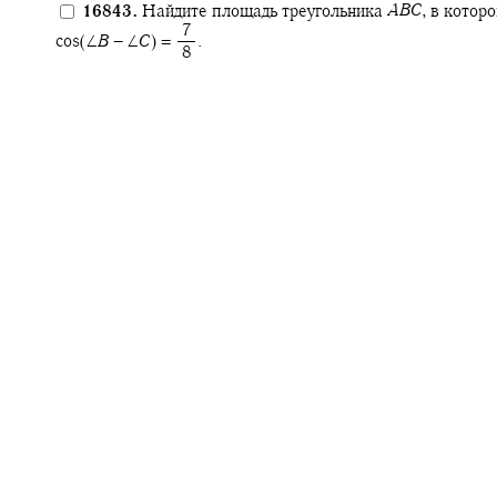
16843.
Найдите площадь треугольника
A
B
C
,
в котор
‍ 7
cos(∠
B
− ∠
C
) = ‍
.
‍ 8