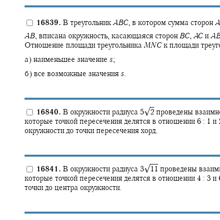
16839.
В треугольник
A
B
C
,
в котором сумма сторон
A
A
B
,
вписана окружность, касающаяся сторон
B
C
,
A
C
и
A
Отношение площади треугольника
M
N
C
к площади треу
а) наименьшее значение
s
;
б) все возможные значения
s
.
√
16840.
В окружности радиуса
5‍
2
проведены взаимн
которые точкой пересечения делятся в отношении
6 : 1
и
окружности до точки пересечения хорд.
√
16841.
В окружности радиуса
3‍
11
проведены взаим
которые точкой пересечения делятся в отношении
4 : 3
и
точки до центра окружности.