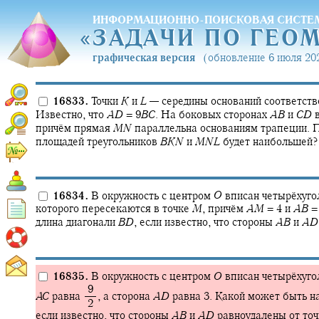
ИНФОРМАЦИОННО-ПОИСКОВАЯ СИСТЕ
«
ЗАДАЧИ ПО ГЕО
«
ЗАДАЧИ ПО ГЕО
графическая версия
(обновление 6 июля 202
16833.
Точки
K
и
L
—
середины оснований соответст
Известно, что
A
D
= 9
B
C
.
На боковых сторонах
A
B
и
C
D
в
причём прямая
M
N
параллельна основаниям трапеции. 
площадей треугольников
B
K
N
и
M
N
L
будет наибольшей?
16834.
В окружность с центром
O
вписан четырёхуго
которого пересекаются в точке
M
,
причём
A
M
= 4
и
A
B
= 
длина диагонали
B
D
,
если известно, что стороны
A
B
и
A
D
16835.
В окружность с центром
O
вписан четырёхуго
‍ 9
A
C
равна
,
а сторона
A
D
равна 3. Какой может быть н
‍ 2
если известно, что стороны
A
B
и
A
D
равноудалены от то