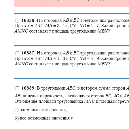
16836.
На сторонах
A
B
и
B
C
треугольника располож
При этом
A
M
:
M
B
= 3 : 1
и
C
N
:
N
B
= 1 : 7.
Какой процент
A
M
N
C
составляет площадь треугольника
M
B
N
?
16837.
На сторонах
A
B
и
B
C
треугольника располож
При этом
A
M
:
M
B
= 1 : 3
и
C
N
:
N
B
= 4 : 9.
Какой процент
A
M
N
C
составляет площадь треугольника
M
B
N
?
16838.
В треугольник
A
B
C
,
в котором сумма сторон
A
A
B
,
вписана окружность, касающаяся сторон
B
C
,
A
C
и
A
Отношение площади треугольника
M
N
C
к площади треу
а) наименьшее значение
r
;
б) все возможные значения
r
.