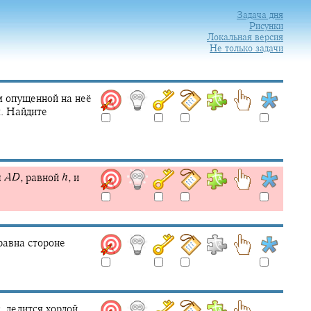
Задача дня
Рисунки
Локальная версия
Не только задачи
м опущенной на неё
м. Найдите
ы
A
D
,
равной
h
,
и
авна стороне
b
,
делится хордой,