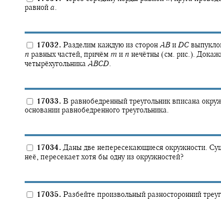
равной
a
.
17032.
Разделим каждую из сторон
A
B
и
D
C
выпуклог
n
равных частей, причём
m
и
n
нечётны (см. рис.). Докаж
четырёхугольника
A
B
C
D
.
17033.
В равнобедренный треугольник вписана окружн
основании равнобедренного треугольника.
17034.
Даны две непересекающиеся окружности. Суще
неё, пересекает хотя бы одну из окружностей?
17035.
Разбейте произвольный разносторонний треуго