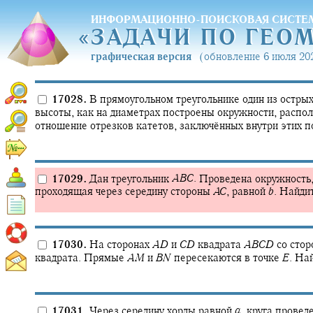
ИНФОРМАЦИОННО-ПОИСКОВАЯ СИСТЕ
«
ЗАДАЧИ ПО ГЕО
«
ЗАДАЧИ ПО ГЕО
графическая версия
(обновление 6 июля 202
17028.
В прямоугольном треугольнике один из острых
высоты, как на диаметрах построены окружности, распол
отношение отрезков катетов, заключённых внутри этих 
17029.
Дан треугольник
A
B
C
.
Проведена окружность
проходящая через середину стороны
A
C
,
равной
b
.
Найдит
17030.
На сторонах
A
D
и
C
D
квадрата
A
B
C
D
со стор
квадрата. Прямые
A
M
и
B
N
пересекаются в точке
E
.
Най
17031.
Через середину хорды равной
a
,
круга проведе