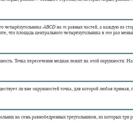
о четырёхугольника
A
B
C
D
на
m
равных частей, а каждую из ст
ите, что площадь центрального четырёхугольника в
m
n
раз мень
ость. Точка пересечения медиан лежит на этой окружности. На
ствует ли вне окружностей точка, для которой любая прямая, 
льник на семь равнобедренных треугольников, из которых три 