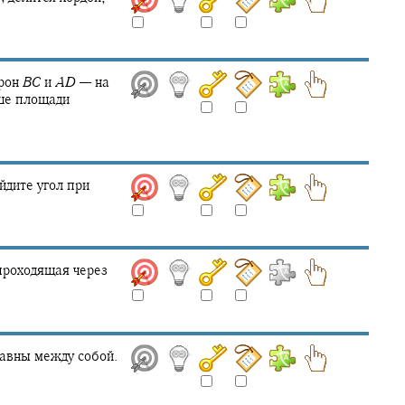
орон
B
C
и
A
D
—
на
ше площади
йдите угол при
проходящая через
равны между собой.