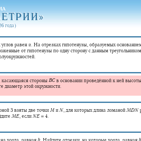
МА
МЕТРИ
И»
МЕТРИ
И»
6 года)
 углов равен
α.
На отрезках гипотенузы, образуемых основание
оженные от гипотенузы по одну сторону с данным треугольнико
полуокружностей.
, касающаяся стороны
B
C
в основании проведённой к ней высот
е диаметр этой окружности.
оной 3 взяты две точки
M
и
N
,
для которых длина ломаной
M
D
N
р
дите
M
E
,
если
N
E
= 4.
на хорда, равная
b
.
Найдите отрезки, на которые хорда, равная