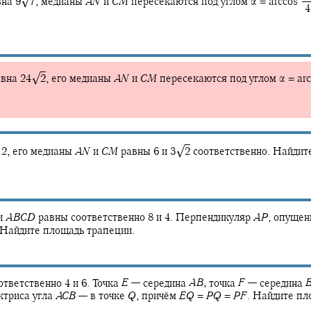
√
вна
9‍
7
,
медианы
A
N
и
C
M
пересекаются под углом
α = arccos ‍
‍ 
√
авна
24‍
2
,
его медианы
A
N
и
C
M
пересекаются под углом
α = arc
√
12, его медианы
A
N
и
C
M
равны 6 и
3‍
2
соответственно. Найдит
и
A
B
C
D
равны соответственно 8 и 4. Перпендикуляр
A
P
,
опущен
Найдите площадь трапеции.
тветственно 4 и 6. Точка
E
—
середина
A
B
,
точка
F
—
середина
ктриса угла
A
C
B
—
в точке
Q
,
причём
E
Q
=
P
Q
=
P
F
.
Найдите пл