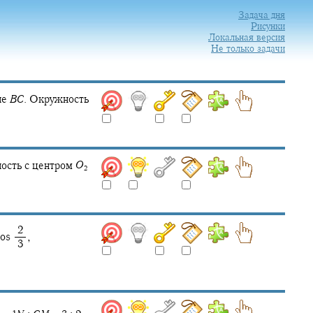
Задача дня
Рисунки
Локальная версия
Не только задачи
не
B
C
.
Окружность
ость с центром
O
2
‍ 2
os ‍
,
‍ 3
3