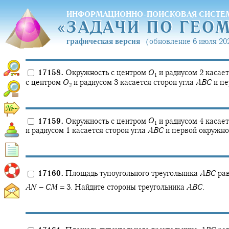
ИНФОРМАЦИОННО-ПОИСКОВАЯ СИСТЕ
«
ЗАДАЧИ ПО ГЕО
«
ЗАДАЧИ ПО ГЕО
графическая версия
(обновление 6 июля 202
17158.
Окружность с центром
O
и радиусом 2 касае
1
с центром
O
и радиусом 3 касается сторон угла
A
B
C
и пе
2
17159.
Окружность с центром
O
и радиусом 4 касае
1
и радиусом 1 касается сторон угла
A
B
C
и первой окружно
17160.
Площадь тупоугольного треугольника
A
B
C
ра
A
N
−
C
M
= 3.
Найдите стороны треугольника
A
B
C
.