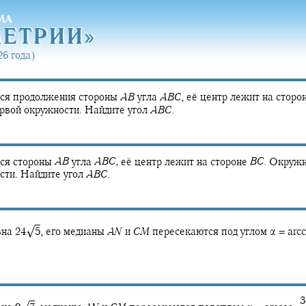
МА
МЕТРИ
И»
МЕТРИ
И»
6 года)
тся продолжения стороны
A
B
угла
A
B
C
,
её центр лежит на сторо
рвой окружности. Найдите угол
A
B
C
.
тся стороны
A
B
угла
A
B
C
,
её центр лежит на стороне
B
C
.
Окружн
сти. Найдите угол
A
B
C
.
√
вна
24‍
5
,
его медианы
A
N
и
C
M
пересекаются под углом
α = arcc
‍ 