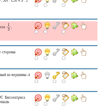
,
A
N
:
C
M
= 3 : 2.
4
‍ 1
cos ‍
,
‍ 3
е стороны
ный из вершины
A
B
C
.
Биссектриса
ощадь