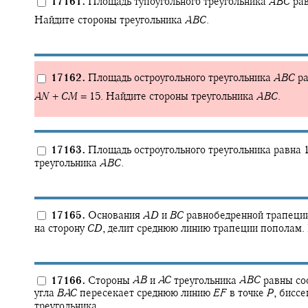
17161.
Площадь тупоугольного треугольника
A
B
C
ра
Найдите стороны треугольника
A
B
C
.
17162.
Площадь остроугольного треугольника
A
B
C
р
A
N
+
C
M
= 15.
Найдите стороны треугольника
A
B
C
.
17163.
Площадь остроугольного треугольника равна 
треугольника
A
B
C
.
17165.
Основания
A
D
и
B
C
равнобедренной трапеци
на сторону
C
D
,
делит среднюю линию трапеции пополам. 
17166.
Стороны
A
B
и
A
C
треугольника
A
B
C
равны соо
угла
B
A
C
пересекает среднюю линию
E
F
в точке
P
,
биссе
треугольника.