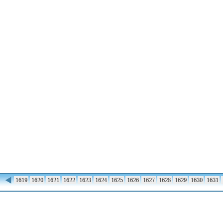
◀
1618
1619
1620
1621
1622
1623
1624
1625
1626
1627
1628
1629
1630
1631