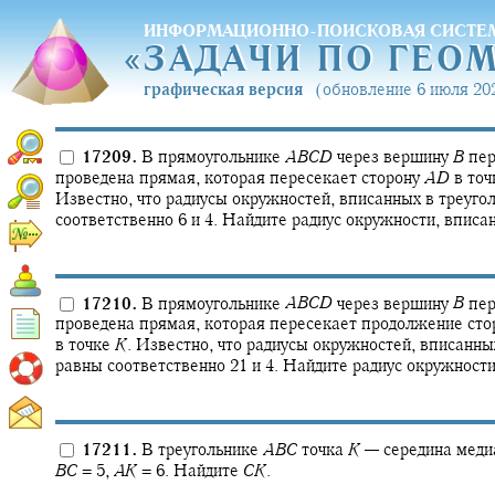
ИНФОРМАЦИОННО-ПОИСКОВАЯ СИСТЕ
«
ЗАДАЧИ ПО ГЕО
«
ЗАДАЧИ ПО ГЕО
графическая версия
(обновление 6 июля 202
17209.
В прямоугольнике
A
B
C
D
через вершину
B
пер
проведена прямая, которая пересекает сторону
A
D
в то
Известно, что радиусы окружностей, вписанных в треуго
соответственно 6 и 4. Найдите радиус окружности, вписа
17210.
В прямоугольнике
A
B
C
D
через вершину
B
пер
проведена прямая, которая пересекает продолжение ст
в точке
K
.
Известно, что радиусы окружностей, вписанны
равны соответственно 21 и 4. Найдите радиус окружности
17211.
В треугольнике
A
B
C
точка
K
—
середина мед
B
C
= 5,
A
K
= 6.
Найдите
C
K
.