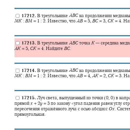
17212.
В треугольнике
A
B
C
на продолжении медиан
M
K
:
B
M
= 1 : 2.
Известно, что
A
B
= 5,
B
C
= 3,
C
K
= 4.
На
17213.
В треугольнике
A
B
C
точка
K
—
середина мед
A
K
= 5,
C
K
= 4.
Найдите
B
C
.
17214.
В треугольнике
A
B
C
на продолжении медиан
M
K
:
B
M
= 1 : 2.
Известно, что
A
B
= 4,
A
K
= 2,
C
K
= 3.
На
17215.
Луч света, выпущенный из точки
(0; 0)
в напр
прямой
x
+ 2
y
= 3
по закону «угол падения равен углу от
пересечения отражённого луча с осью абсцисс
O
x
.
Систе
прямоугольная.