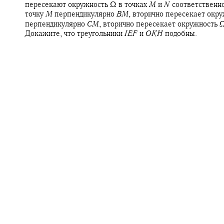
пересекают окружность
Ω
в точках
M
и
N
соответственн
точку
M
перпендикулярно
B
M
,
вторично пересекает окр
перпендикулярно
C
M
,
вторично пересекает окружность
Докажите, что треугольники
I
E
F
и
O
K
H
подобны.