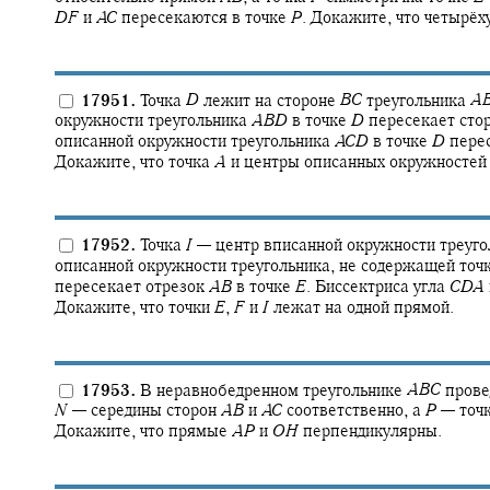
D
F
и
A
C
пересекаются в точке
P
.
Докажите, что четырёх
17951.
Точка
D
лежит на стороне
B
C
треугольника
A
окружности треугольника
A
B
D
в точке
D
пересекает сто
описанной окружности треугольника
A
C
D
в точке
D
перес
Докажите, что точка
A
и центры описанных окружностей
17952.
Точка
I
—
центр вписанной окружности треуг
описанной окружности треугольника, не содержащей точ
пересекает отрезок
A
B
в точке
E
.
Биссектриса угла
C
D
A
Докажите, что точки
E
,
F
и
I
лежат на одной прямой.
17953.
В неравнобедренном треугольнике
A
B
C
прове
N
—
середины сторон
A
B
и
A
C
соответственно, а
P
—
точ
Докажите, что прямые
A
P
и
O
H
перпендикулярны.