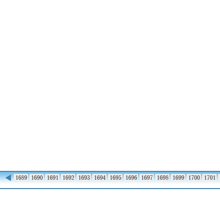
◀
1688
1689
1690
1691
1692
1693
1694
1695
1696
1697
1698
1699
1700
1701