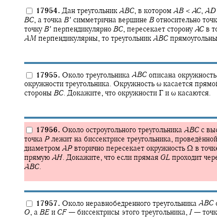
17954.
Дан треугольник
A
B
C
,
в котором
A
B
<
A
C
,
A
D
B
C
,
а точка
B
′
симметрична вершине
B
относительно точ
точку
B
′
перпендикулярно
B
C
,
пересекает сторону
A
C
в т
A
M
перпендикулярны, то треугольник
A
B
C
прямоугольны
17955.
Около треугольника
A
B
C
описана окружност
окружности треугольника. Окружность
ω
касается прям
стороны
B
C
.
Докажите, что окружности
Γ
и
ω
касаются.
17956.
Около остроугольного треугольника
A
B
C
с вы
точка
P
лежит на биссектрисе треугольника, проведённо
диаметром
A
P
вторично пересекает окружность
Ω
в точ
прямую
A
H
.
Докажите, что если прямая
G
L
проходит чер
A
B
C
.
17957.
Около неравнобедренного треугольника
A
B
C
O
,
а
B
E
и
C
F
—
биссектрисы этого треугольника,
I
—
точк