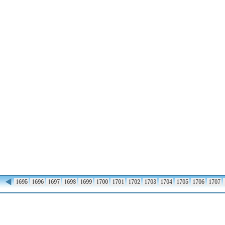
◀
1694
1695
1696
1697
1698
1699
1700
1701
1702
1703
1704
1705
1706
1707