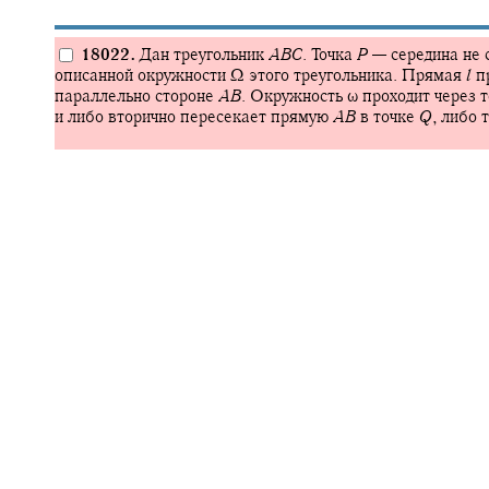
18022.
Дан треугольник
A
B
C
.
Точка
P
—
середина не
описанной окружности
Ω
этого треугольника. Прямая
l
пр
параллельно стороне
A
B
.
Окружность
ω
проходит через 
и либо вторично пересекает прямую
A
B
в точке
Q
,
либо 