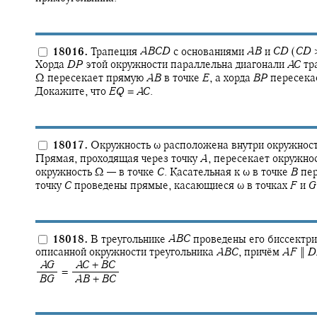
18016.
Трапеция
A
B
C
D
с основаниями
A
B
и
C
D
(
C
D
Хорда
D
P
этой окружности параллельна диагонали
A
C
тр
Ω
пересекает прямую
A
B
в точке
E
,
а хорда
B
P
пересека
Докажите, что
E
Q
=
A
C
.
18017.
Окружность
ω
расположена внутри окружнос
Прямая, проходящая через точку
A
,
пересекает окружно
окружность
Ω —
в точке
C
.
Касательная к
ω
в точке
B
пер
точку
C
проведены прямые, касающиеся
ω
в точках
F
и
G
18018.
В треугольнике
A
B
C
проведены его биссектр
описанной окружности треугольника
A
B
C
,
причём
A
F
‖
D
‍
A
G
‍
A
C
+
B
C
= ‍
‍
B
G
‍
A
B
+
B
C