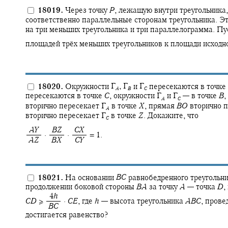
18019.
Через точку
P
,
лежащую внутри треугольника,
соответственно параллельные сторонам треугольника. Э
на три меньших треугольника и три параллелограмма. П
площадей трёх меньших треугольников к площади исходно
18020.
Окружности
Γ‍
,
Γ‍
и
Γ‍
пересекаются в точке
A
B
C
пересекаются в точке
C
,
окружности
Γ‍
и
Γ‍
—
в точке
B
,
A
C
вторично пересекает
Γ‍
в точке
X
,
прямая
B
O
вторично 
A
вторично пересекает
Γ‍
в точке
Z
.
Докажите, что
C
‍
A
Y
‍
B
Z
‍
C
X
· ‍
· ‍
= 1.
‍
A
Z
‍
B
X
‍
C
Y
18021.
На основании
B
C
равнобедренного треугольн
продолжении боковой стороны
B
A
за точку
A
—
точка
D
,
‍ 4
h
C
D
≥ ‍
·
C
E
,
где
h
—
высота треугольника
A
B
C
,
прове
‍
B
C
достигается равенство?