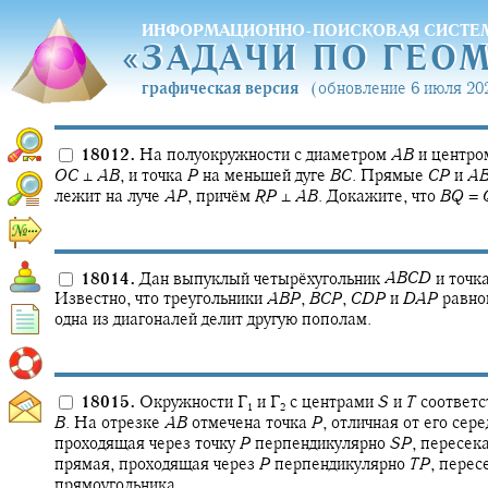
ИНФОРМАЦИОННО-ПОИСКОВАЯ СИСТЕ
«
ЗАДАЧИ ПО ГЕО
«
ЗАДАЧИ ПО ГЕО
графическая версия
(обновление 6 июля 202
18012.
На полуокружности с диаметром
A
B
и центр
O
C
⊥
A
B
,
и точка
P
на меньшей дуге
B
C
.
Прямые
C
P
и
A
лежит на луче
A
P
,
причём
R
P
⊥
A
B
.
Докажите, что
B
Q
=
18014.
Дан выпуклый четырёхугольник
A
B
C
D
и точк
Известно, что треугольники
A
B
P
,
B
C
P
,
C
D
P
и
D
A
P
равнов
одна из диагоналей делит другую пополам.
18015.
Окружности
Γ‍
и
Γ‍
с центрами
S
и
T
соответс
1
2
B
.
На отрезке
A
B
отмечена точка
P
,
отличная от его сере
проходящая через точку
P
перпендикулярно
S
P
,
пересека
прямая, проходящая через
P
перпендикулярно
T
P
,
перес
прямоугольника.