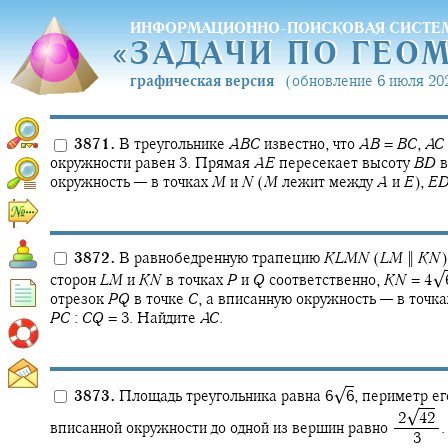
ИНФОРМАЦИОННО-ПОИСКОВАЯ СИСТЕ
«
ЗАДАЧИ ПО ГЕО
«
ЗАДАЧИ ПО ГЕО
графическая версия
(обновление 6 июля 202
3871.
В треугольнике
A
B
C
известно, что
A
B
=
B
C
,
A
C
окружности равен 3. Прямая
A
E
пересекает высоту
B
D
в
окружность — в точках
M
и
N
(
M
лежит между
A
и
E
),
E
3872.
В равнобедренную трапецию
K
L
M
N
(
L
M
‖
K
N
)
√
сторон
L
M
и
K
N
в точках
P
и
Q
соответственно,
K
N
= 4‍
отрезок
P
Q
в точке
C
,
а вписанную окружность — в точк
P
C
:
C
Q
= 3.
Найдите
A
C
.
√
3873.
Площадь треугольника равна
6‍
6
,
периметр его
√
‍ 2‍
42
вписанной окружности до одной из вершин равно
.
‍ 3