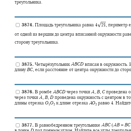
треугольника.
√
3874.
Площадь треугольника равна
4‍
21
,
периметр е
от одной из вершин до центра вписанной окружности рав
сторону треугольника.
3875.
Четырёхугольник
A
B
C
D
вписан в окружность. 
длину
B
C
,
если расстояние от центра окружности до сто
3876.
В ромбе
A
B
C
D
через точки
A
,
B
,
C
проведена о
через точки
A
,
B
,
D
проведена окружность с центром в т
длины отрезка
O
O
к длине отрезка
A
O
равно 4. Найдит
1
2
2
3877.
В равнобедренном треугольнике
A
B
C
(
A
B
=
B
C
в точке
D
под прямым углом. Найдите все углы треуголь