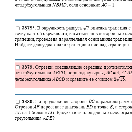
четырёхугольника
N
B
M
D
,
если основание
A
C
= 1.
√
3878
°
.
В окружность радиуса
7
вписана трапеция с
точку на этой окружности, касательная в которой паралл
трапеции, проведена параллельная основаниям трапеции
Найдите длину диагонали трапеции и площадь трапеции.
3879.
Отрезки, соединяющие середины противополож
четырёхугольника
A
B
C
D
,
перпендикулярны,
A
C
= 4,
∠
C
A
√
четырёхугольника
A
B
C
D
и сравните её с числом
2‍
15
.
3880.
На продолжении стороны
B
C
параллелограмм
Отрезок
A
F
пересекает диагональ
B
D
в точке
E
,
а сторо
A
E
на 1 больше
E
G
.
Какую часть площади параллелогра
треугольника
A
D
E
?