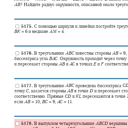
A
B
?
Найдите радиус окружности, описанной около треуг
5175.
С помощью циркуля и линейки постройте треу
B
K
= 6
и медиане
A
M
= 4.
5176.
В треугольнике
A
B
C
известны стороны
A
B
= 9,
биссектриса угла
B
A
C
.
Окружность проходит через точку
и пересекает стороны
A
B
и
A
C
в точках
E
и
F
соответств
5177.
В треугольнике
A
B
C
проведена биссектриса
C
точку
C
,
касается стороны
A
B
в точке
D
и пересекает ст
соответственно. Прямые
C
D
и
K
L
пересекаются в точке
если
A
B
= 10,
B
C
= 9,
A
C
= 11.
5178.
В выпуклом четырёхугольнике
A
B
C
D
вершин
∘