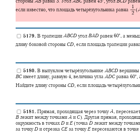
стороны
A
B
равна 3. Угол
A
B
C
равен
45‍
,
угол
B
C
D
раве
‍ 1
если известно, что площадь четырёхугольника равна
(
‍ 2
∘
5179.
В трапеции
A
B
C
D
угол
B
A
D
равен
60‍
,
а меньш
длину боковой стороны
C
D
,
если площадь трапеции равн
5180.
В выпуклом четырёхугольнике
A
B
C
D
вершин
∘
B
C
имеет длину, равную 4, величина угла
A
D
C
равна
60‍
,
Найдите длину стороны
C
D
,
если площадь четырёхугольн
5181.
Прямая, проходящая через точку
A
,
пересекает
B
лежит между точками
A
и
C
).
Другая прямая, проходящ
окружность в точках
D
и
E
(точка
D
лежит между точкам
за точку
D
и отрезка
C
E
за точку
E
пересекаются в точк