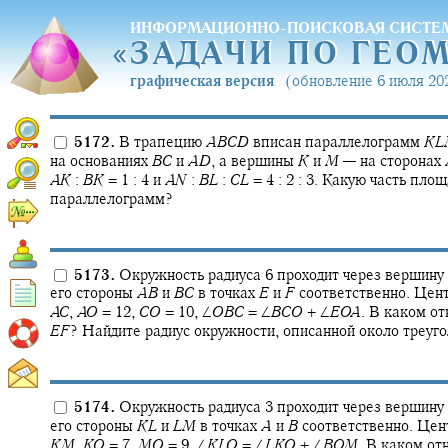
ИНФОРМАЦИОННО-ПОИСКОВАЯ СИСТЕ
«
ЗАДАЧИ ПО ГЕО
«
ЗАДАЧИ ПО ГЕО
графическая версия
(обновление 6 июля 202
5172.
В трапецию
A
B
C
D
вписан параллелограмм
K
L
на основаниях
B
C
и
A
D
,
а вершины
K
и
M
—
на сторонах
A
K
:
B
K
= 1 : 4
и
A
N
:
B
L
:
C
L
= 4 : 2 : 3.
Какую часть площ
параллелограмм?
5173.
Окружность радиуса 6 проходит через вершину
его стороны
A
B
и
B
C
в точках
E
и
F
соответственно. Цен
A
C
,
A
O
= 12,
C
O
= 10,
∠
O
B
C
= ∠
B
C
O
+ ∠
E
O
A
.
В каком от
E
F
?
Найдите радиус окружности, описанной около треуг
5174.
Окружность радиуса 3 проходит через вершину
его стороны
K
L
и
L
M
в точках
A
и
B
соответственно. Це
K
M
,
K
O
= 7,
M
O
= 9,
∠
K
L
O
= ∠
L
K
O
+ ∠
B
O
M
.
В каком от