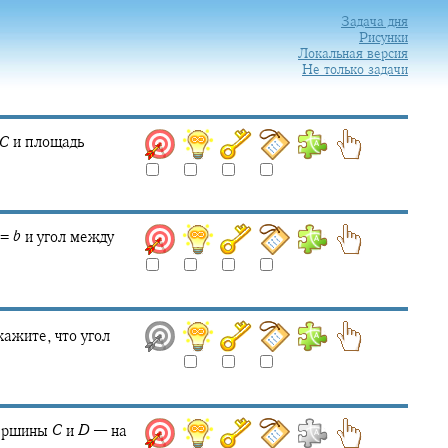
Задача дня
Рисунки
Локальная версия
Не только задачи
C
и площадь
=
b
и угол между
ажите, что угол
вершины
C
и
D
—
на