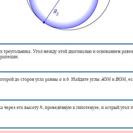
 треугольника. Угол между этой диагональю и основанием раве
трапеции.
оторой до сторон угла равны
a
и
b
.
Найдите углы
A
O
M
и
B
O
M
,
ес
а через его высоту
h
,
проведённую к гипотенузе, и острый угол
α