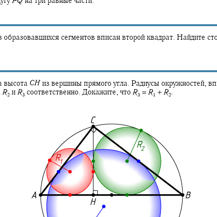
дугу
P
Q
на три равные части.
з образовавшихся сегментов вписан второй квадрат. Найдите ст
а высота
C
H
из вершины прямого угла. Радиусы окружностей, вп
,
R
и
R
соответственно. Докажите, что
R
=
R
+
R
.
2
3
3
1
2