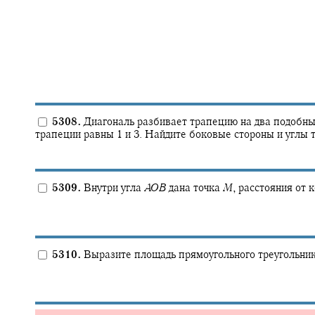
5308.
Диагональ разбивает трапецию на два подобных
трапеции равны 1 и 3. Найдите боковые стороны и углы 
5309.
Внутри угла
A
O
B
дана точка
M
,
расстояния от к
5310.
Выразите площадь прямоугольного треугольник