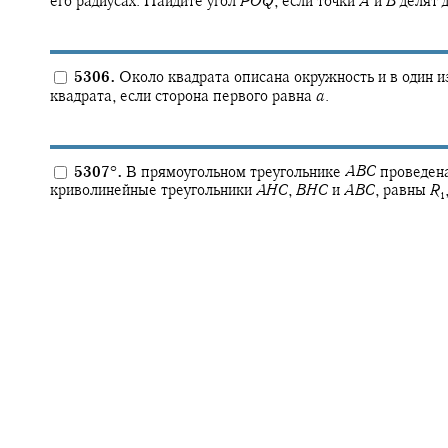
его радиусах. Найдите угол
P
O
Q
,
если точки
A
и
B
делят 
5306.
Около квадрата описана окружность и в один и
квадрата, если сторона первого равна
a
.
5307
°
.
В прямоугольном треугольнике
A
B
C
проведен
криволинейные треугольники
A
H
C
,
B
H
C
и
A
B
C
,
равны
R
1