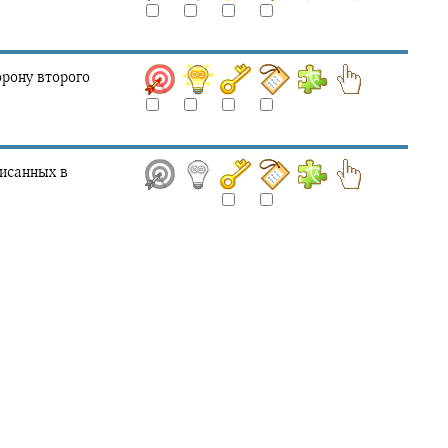
орону второго
исанных в