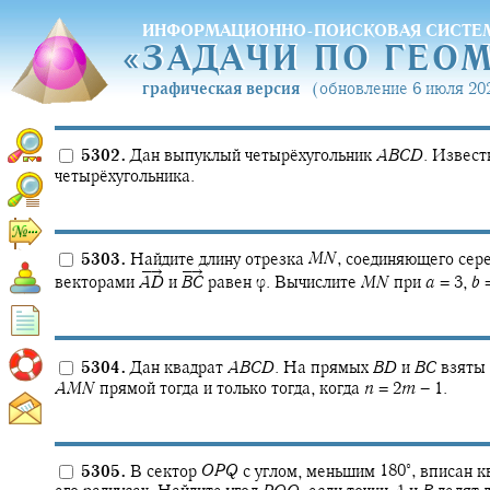
ИНФОРМАЦИОННО-ПОИСКОВАЯ СИСТЕ
«
ЗАДАЧИ ПО ГЕО
«
ЗАДАЧИ ПО ГЕО
графическая версия
(обновление 6 июля 202
5302.
Дан выпуклый четырёхугольник
A
B
C
D
.
Известн
четырёхугольника.
5303.
Найдите длину отрезка
M
N
,
соединяющего сер
–→
–→
векторами
и
равен
φ.
Вычислите
M
N
при
a
= 3,
b
=
A
D
B
C
5304.
Дан квадрат
A
B
C
D
.
На прямых
B
D
и
B
C
взяты 
A
M
N
прямой тогда и только тогда, когда
n
= 2
m
− 1.
∘
5305.
В сектор
O
P
Q
с углом, меньшим
180‍
,
вписан к