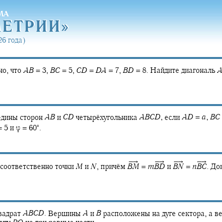
МА
МЕТРИ
И»
МЕТРИ
И»
6 года)
о, что
A
B
= 3,
B
C
= 5,
C
D
=
D
A
= 7,
B
D
= 8.
Найдите диагональ
A
едины сторон
A
B
и
C
D
четырёхугольника
A
B
C
D
,
если
A
D
=
a
,
B
C
∘
 5
и
φ = 60‍
.
–→
–→
–→
–→
соответственно точки
M
и
N
,
причём
=
m
и
=
n
.
Док
B
M
B
D
B
N
B
C
вадрат
A
B
C
D
.
Вершины
A
и
B
расположены на дуге сектора, а 