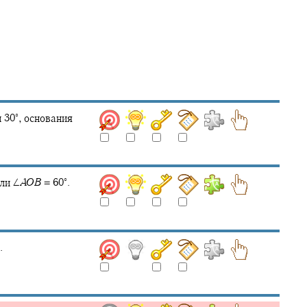
∘
н
30‍
,
основания
∘
ли
∠
A
O
B
= 60‍
.
.