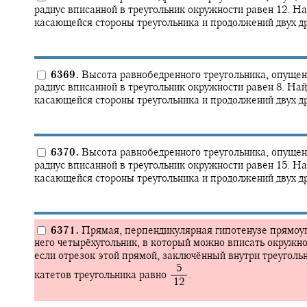
радиус вписанной в треугольник окружности равен 12. На
касающейся стороны треугольника и продолжений двух др
6369.
Высота равнобедренного треугольника, опущенн
радиус вписанной в треугольник окружности равен 8. Най
касающейся стороны треугольника и продолжений двух др
6370.
Высота равнобедренного треугольника, опущенн
радиус вписанной в треугольник окружности равен 15. На
касающейся стороны треугольника и продолжений двух др
6371.
Прямая, перпендикулярная гипотенузе прямоуго
него четырёхугольник, в который можно вписать окружно
если отрезок этой прямой, заключённый внутри треугольн
‍ 5
катетов треугольника равно
.
‍ 12