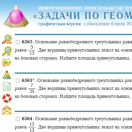
ИНФОРМАЦИОННО-ПОИСКОВАЯ СИСТЕ
«
ЗАДАЧИ ПО ГЕО
«
ЗАДАЧИ ПО ГЕО
графическая версия
(обновление 6 июля 202
6362.
Основание равнобедренного треугольника равно
‍ 5
равен
.
Две вершины прямоугольника лежат на основа
‍ 13
на боковых сторонах. Найдите площадь прямоугольника, е
6363
°
.
Основание равнобедренного треугольника равн
‍ 7
равен
.
Две вершины прямоугольника лежат на основа
‍ 25
на боковых сторонах. Найдите площадь прямоугольника, е
6364.
Основание равнобедренного треугольника равно
‍ 12
равен
.
Две вершины прямоугольника лежат на основа
‍ 13