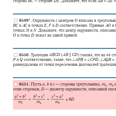
сторона
B
C
—
стороне
D
E
.
Докажите, что если
A
B
=
A
E
6549
°
.
Окружность с центром
O
вписана в треугольн
B
C
и
A
C
в точках
E
,
F
и
D
соответственно. Прямые
A
O
и
точках
M
и
N
.
Докажите, что центр окружности, описанн
O
и точка
D
лежат на одной прямой.
6550.
Трапеция
A
B
C
D
(
A
B
‖
C
D
)
такова, что на её с
P
и
Q
соответственно, такие, что
∠
A
P
B
= ∠
C
P
D
,
∠
A
Q
B
= 
равноудалены от точки пересечения диагоналей трапеции
6551.
Пусть
a
,
b
и
c
—
стороны треугольника,
m
,
m
a
b
этим сторонам,
D
—
диаметр окружности, описанной окол
2
2
2
2
2
2
‍
a
+
b
‍
b
+
c
‍
c
+
a
+ ‍
+ ‍
≤ 6
D
.
‍
m
‍
m
‍
m
c
a
b