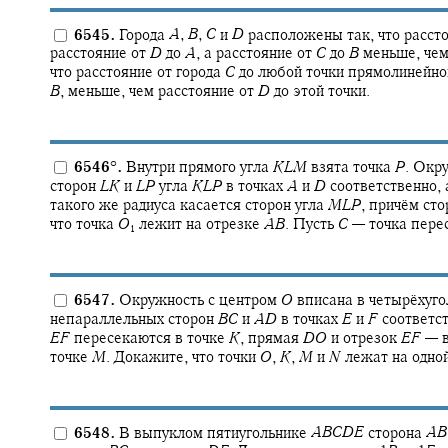
6545.
Города
A
,
B
,
C
и
D
расположены так, что расст
расстояние от
D
до
A
,
а расстояние от
C
до
B
меньше, чем
что расстояние от города
C
до любой точки прямолинейно
B
,
меньше, чем расстояние от
D
до этой точки.
6546
°
.
Внутри прямого угла
K
L
M
взята точка
P
.
Окру
сторон
L
K
и
L
P
угла
K
L
P
в точках
A
и
D
соответственно,
такого же радиуса касается сторон угла
M
L
P
,
причём ст
что точка
O
лежит на отрезке
A
B
.
Пусть
C
—
точка пере
1
6547.
Окружность с центром
O
вписана в четырёхуг
непараллельных сторон
B
C
и
A
D
в точках
E
и
F
соответс
E
F
пересекаются в точке
K
,
прямая
D
O
и отрезок
E
F
—
в
точке
M
.
Докажите, что точки
O
,
K
,
M
и
N
лежат на одно
6548.
В выпуклом пятиугольнике
A
B
C
D
E
сторона
A
B