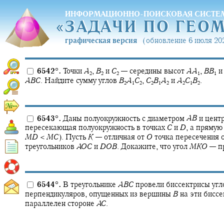
ИНФОРМАЦИОННО-ПОИСКОВАЯ СИСТЕ
«
ЗАДАЧИ ПО ГЕО
«
ЗАДАЧИ ПО ГЕО
графическая версия
(обновление 6 июля 202
6542
°
.
Точки
A
,
B
и
C
—
середины высот
A
A
,
B
B
2
2
2
1
1
A
B
C
.
Найдите сумму углов
B
A
C
,
C
B
A
и
A
C
B
.
2
1
2
2
1
2
2
1
2
6543
°
.
Даны полуокружность с диаметром
A
B
и цент
пересекающая полуокружность в точках
C
и
D
,
а пряму
M
D
<
M
C
).
Пусть
K
—
отличная от
O
точка пересечения 
треугольников
A
O
C
и
D
O
B
.
Докажите, что угол
M
K
O
—
п
6544
°
.
В треугольнике
A
B
C
провели биссектрисы уг
перпендикуляров, опущенных из вершины
B
на эти биссе
параллелен стороне
A
C
.