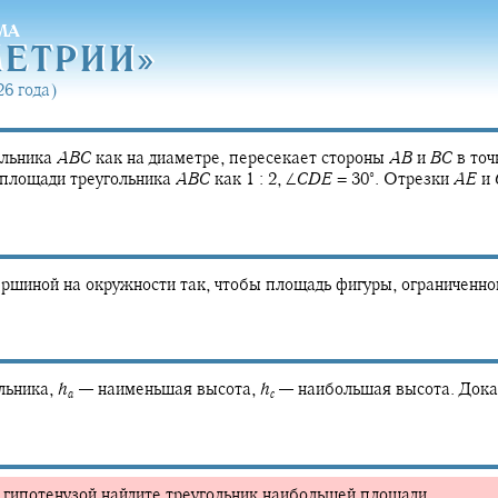
МА
МЕТРИ
И»
МЕТРИ
И»
6 года)
ольника
A
B
C
как на диаметре, пересекает стороны
A
B
и
B
C
в точ
∘
 площади треугольника
A
B
C
как
1 : 2,
∠
C
D
E
= 30‍
.
Отрезки
A
E
и
ршиной на окружности так, чтобы площадь фигуры, ограниченной
льника,
h
—
наименьшая высота,
h
—
наибольшая высота. Дока
a
c
 гипотенузой найдите треугольник наибольшей площади.