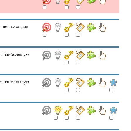
ньшей площади.
ет наибольшую
ет наименьшую