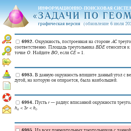
ИНФОРМАЦИОННО-ПОИСКОВАЯ СИСТЕ
«
ЗАДАЧИ ПО ГЕО
«
ЗАДАЧИ ПО ГЕО
графическая версия
(обновление 6 июля 202
6982.
Окружность, построенная на стороне
A
C
треуг
соответственно. Площадь треугольника
B
D
E
относится к
точке
O
.
Найдите
B
O
,
если
C
E
= 1.
6983.
В данную окружность впишите данный угол с ве
дугой, на которую он опирается, была наибольшей.
6984.
Пусть
r
—
радиус вписанной окружности треуго
h
< 3
r
<
h
.
a
c
6985.
Из всех прямоугольных треугольников с данной