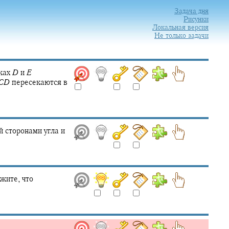
Задача дня
Рисунки
Локальная версия
Не только задачи
ках
D
и
E
C
D
пересекаются в
 сторонами угла и
жите, что