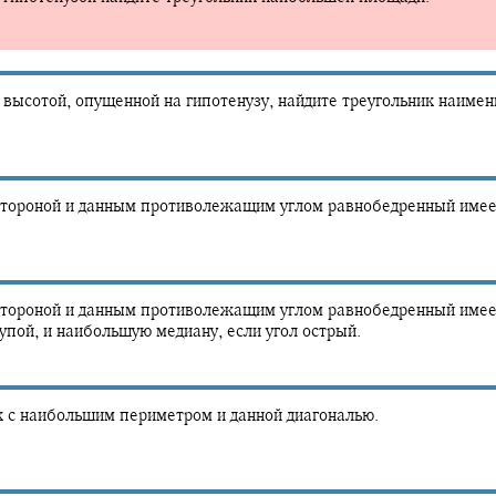
 высотой, опущенной на гипотенузу, найдите треугольник наиме
й стороной и данным противолежащим углом равнобедренный име
й стороной и данным противолежащим углом равнобедренный име
тупой, и наибольшую медиану, если угол острый.
 с наибольшим периметром и данной диагональю.