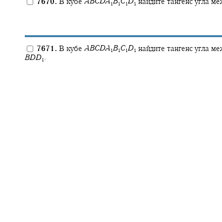
7670.
В кубе
A
B
C
D
A
B
C
D
найдите тангенс угла м
1
1
1
1
7671.
В кубе
A
B
C
D
A
B
C
D
найдите тангенс угла м
1
1
1
1
B
D
D
.
1