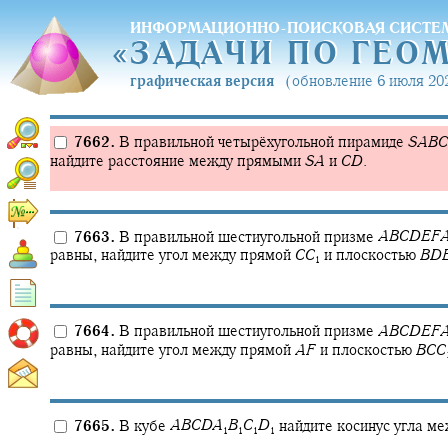
ИНФОРМАЦИОННО-ПОИСКОВАЯ СИСТЕ
«
ЗАДАЧИ ПО ГЕО
«
ЗАДАЧИ ПО ГЕО
графическая версия
(обновление 6 июля 202
7662.
В правильной четырёхугольной пирамиде
S
A
B
C
найдите расстояние между прямыми
S
A
и
C
D
.
7663.
В правильной шестиугольной призме
A
B
C
D
E
F
равны, найдите угол между прямой
C
C
и плоскостью
B
D
1
7664.
В правильной шестиугольной призме
A
B
C
D
E
F
равны, найдите угол между прямой
A
F
и плоскостью
B
C
C
7665.
В кубе
A
B
C
D
A
B
C
D
найдите косинус угла 
1
1
1
1