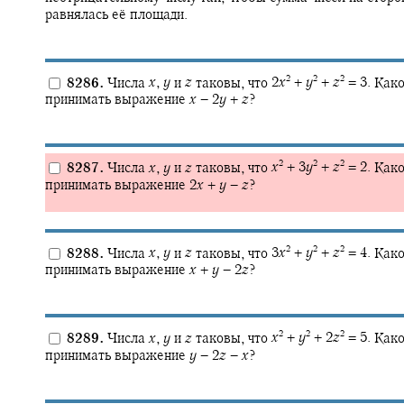
равнялась её площади.
2
2
2
8286.
Числа
x
,
y
и
z
таковы, что
2
x
+
y
+
z
= 3.
Како
принимать выражение
x
− 2
y
+
z
?
2
2
2
8287.
Числа
x
,
y
и
z
таковы, что
x
+ 3
y
+
z
= 2.
Како
принимать выражение
2
x
+
y
−
z
?
2
2
2
8288.
Числа
x
,
y
и
z
таковы, что
3
x
+
y
+
z
= 4.
Како
принимать выражение
x
+
y
− 2
z
?
2
2
2
8289.
Числа
x
,
y
и
z
таковы, что
x
+
y
+ 2
z
= 5.
Како
принимать выражение
y
− 2
z
−
x
?