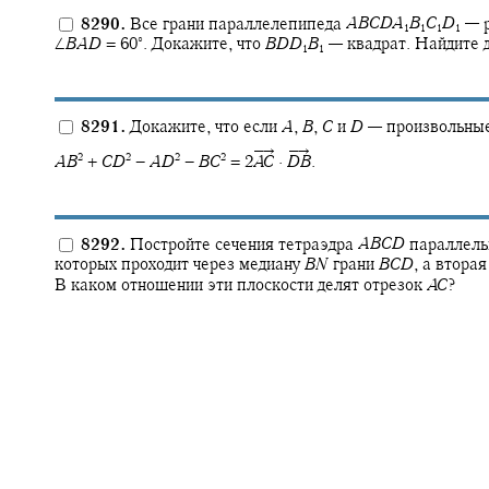
8290.
Все грани параллелепипеда
A
B
C
D
A
B
C
D
—
р
1
1
1
1
∘
∠
B
A
D
= 60‍
.
Докажите, что
B
D
D
B
—
квадрат. Найдите 
1
1
8291.
Докажите, что если
A
,
B
,
C
и
D
—
произвольные
–→
–→
2
2
2
2
A
B
+
C
D
−
A
D
−
B
C
= 2‍
· ‍
.
A
C
D
B
8292.
Постройте сечения тетраэдра
A
B
C
D
параллель
которых проходит через медиану
B
N
грани
B
C
D
,
а вторая
В каком отношении эти плоскости делят отрезок
A
C
?