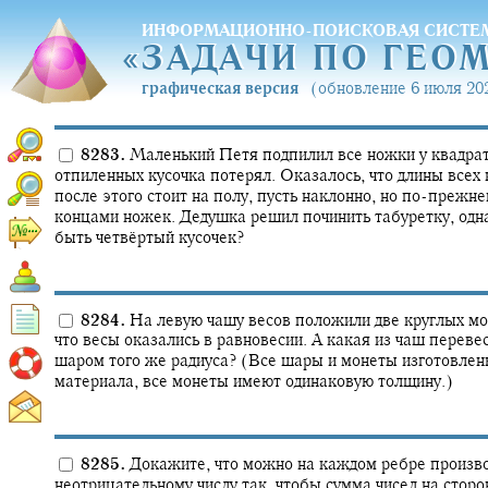
ИНФОРМАЦИОННО-ПОИСКОВАЯ СИСТЕ
«
ЗАДАЧИ ПО ГЕО
«
ЗАДАЧИ ПО ГЕО
графическая версия
(обновление 6 июля 202
8283.
Маленький Петя подпилил все ножки у квадрат
отпиленных кусочка потерял. Оказалось, что длины всех 
после этого стоит на полу, пусть наклонно, но по-прежн
концами ножек. Дедушка решил починить табуретку, однак
быть четвёртый кусочек?
8284.
На левую чашу весов положили две круглых мон
что весы оказались в равновесии. А какая из чаш переве
шаром того же радиуса? (Все шары и монеты изготовлены
материала, все монеты имеют одинаковую толщину.)
8285.
Докажите, что можно на каждом ребре произво
неотрицательному числу так, чтобы сумма чисел на сторо