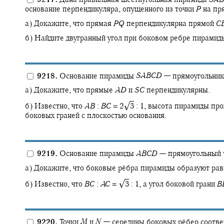
основание перпендикуляра, опущенного из точки
P
на пр
а) Докажите, что прямая
P
Q
перпендикулярна прямой
C
б) Найдите двугранный угол при боковом ребре пирамиды
9218.
Основание пирамиды
S
A
B
C
D
—
прямоугольни
а) Докажите, что прямые
A
D
и
S
C
перпендикулярны.
√
б) Известно, что
A
B
:
B
C
= 2‍
3
: 1,
высота пирамиды прох
боковых граней с плоскостью основания.
9219.
Основание пирамиды
A
B
C
D
—
прямоугольный 
а) Докажите, что боковые рёбра пирамиды образуют рав
√
б) Известно, что
B
C
:
A
C
= ‍
3
: 1,
а угол боковой грани
B
9220.
Точки
M
и
N
—
середины боковых рёбер соотв