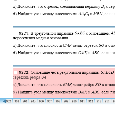
а) Докажите, что отрезок, соединяющий вершину
B
с се
1
б) Найдите угол между плоскостями
A
A
C
и
M
B
N
,
если
1
1
9221.
В треугольной пирамиде
S
A
B
C
с основанием
A
пересечения медиан основания.
а) Докажите, что плоскость
C
M
K
делит отрезок
S
O
в от
б) Найдите угол между плоскостями
C
M
K
и
A
B
C
,
если пи
9222.
Основание четырёхугольной пирамиды
S
A
B
C
D
середина ребра
S
A
.
а) Докажите, что плоскость
B
M
K
делит ребро
S
D
в отно
б) Найдите угол между плоскостями
B
M
K
и
A
B
C
,
если пи
◀
01
902
903
904
905
906
907
908
909
910
911
912
913
914
9
9223.
Точка
K
лежит на ребре
A
D
треугольной пира