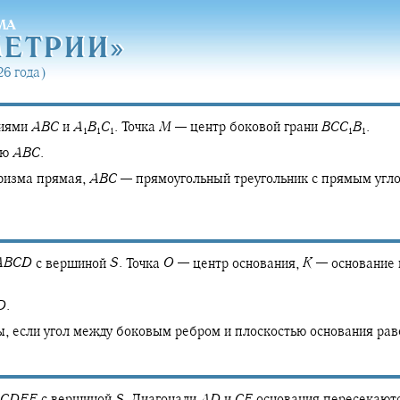
МА
МЕТРИ
И»
МЕТРИ
И»
6 года)
ниями
A
B
C
и
A
B
C
.
Точка
M
—
центр боковой грани
B
C
C
B
.
1
1
1
1
1
ью
A
B
C
.
ризма прямая,
A
B
C
—
прямоугольный треугольник с прямым угл
A
B
C
D
с вершиной
S
.
Точка
O
—
центр основания,
K
—
основание 
D
.
ы, если угол между боковым ребром и плоскостью основания ра
C
D
E
F
с вершиной
S
.
Диагонали
A
D
и
C
E
основания пересекаютс