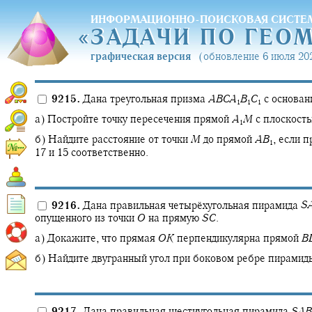
ИНФОРМАЦИОННО-ПОИСКОВАЯ СИСТЕ
«
ЗАДАЧИ ПО ГЕО
«
ЗАДАЧИ ПО ГЕО
графическая версия
(обновление 6 июля 202
9215.
Дана треугольная призма
A
B
C
A
B
C
с основа
1
1
1
а) Постройте точку пересечения прямой
A
M
с плоскост
1
б) Найдите расстояние от точки
M
до прямой
A
B
,
если п
1
17 и 15 соответственно.
9216.
Дана правильная четырёхугольная пирамида
S
опущенного из точки
O
на прямую
S
C
.
а) Докажите, что прямая
O
K
перпендикулярна прямой
B
б) Найдите двугранный угол при боковом ребре пирамид
9217.
Дана правильная шестиугольная пирамида
S
A
B