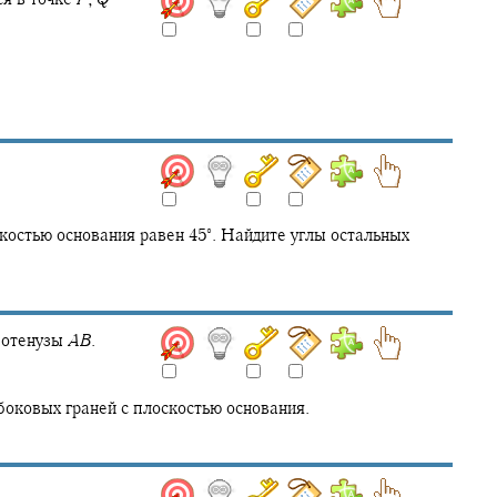
∘
костью основания равен
45‍
.
Найдите углы остальных
потенузы
A
B
.
боковых граней с плоскостью основания.