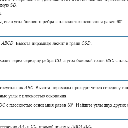
ямую
S
D
.
E
.
∘
, если угол бокового ребра с плоскостью основания равен
60‍
.
к
A
B
C
D
.
Высота пирамиды лежит в грани
C
S
D
.
одит через середину ребра
C
D
,
а угол боковой грани
B
S
C
с плос
треугольник
A
B
C
.
Высота пирамиды проходит через середину ги
ные углы с плоскостью основания.
∘
D
C
с плоскостью основания равен
60‍
.
Найдите углы двух других 
етственно
A
A
и
C
C
прямой призмы
A
B
C
A
B
C
.