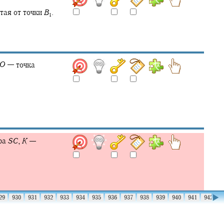
тая от точки
B
.
1
O
—
точка
ра
S
C
,
K
—
▶
29
930
931
932
933
934
935
936
937
938
939
940
941
942
9