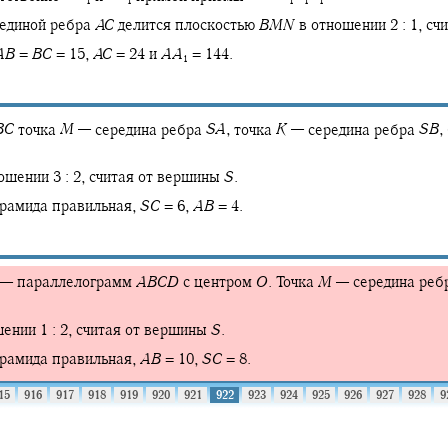
1
1
1
1
1
рединой ребра
A
C
делится плоскостью
B
M
N
в отношении
2 : 1,
счи
A
B
=
B
C
= 15,
A
C
= 24
и
A
A
= 144.
1
B
C
точка
M
—
середина ребра
S
A
,
точка
K
—
середина ребра
S
B
,
ношении
3 : 2,
считая от вершины
S
.
рамида правильная,
S
C
= 6,
A
B
= 4.
—
параллелограмм
A
B
C
D
с центром
O
.
Точка
M
—
середина реб
шении
1 : 2,
считая от вершины
S
.
рамида правильная,
A
B
= 10,
S
C
= 8.
15
916
917
918
919
920
921
922
923
924
925
926
927
928
9
миды
A
B
C
D
.