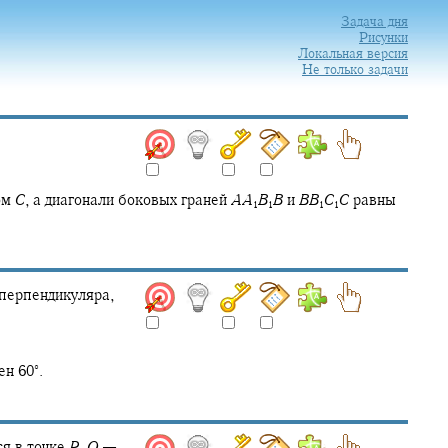
Задача дня
Рисунки
Локальная версия
Не только задачи
ом
C
,
а диагонали боковых граней
A
A
B
B
и
B
B
C
C
равны
1
1
1
1
перпендикуляра,
∘
вен
60‍
.
я в точке
P
,
Q
—