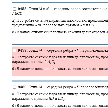
9458.
Точки
M
и
N
—
середины рёбер соответственн
A
B
C
D
.
а) Постройте сечение пирамиды плоскостью, проходящей
треугольника
A
B
C
параллельно прямым
A
B
и
C
D
.
б) В каком отношении плоскость сечения делит отрезок
9459.
Точка
M
—
середина ребра
A
D
параллелепипе
а) Постройте сечение параллелепипеда плоскостью, про
параллельно прямой
A
C
.
1
1
б) В каком отношении плоскость сечения делит диагонал
9460.
Точка
M
—
середина ребра
A
D
параллелепипе
а) Постройте сечение параллелепипеда плоскостью, про
параллельно прямым
B
D
и
C
B
.
1
б) В каком отношении плоскость сечения делит диагонал