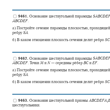
9461.
Основание шестиугольной пирамиды
S
A
B
C
D
E
A
B
C
D
E
F
.
а) Постройте сечение пирамиды плоскостью, проходяще
ребру
S
A
.
б) В каком отношении плоскость сечения делит ребро
S
C
9462.
Основание шестиугольной пирамиды
S
A
B
C
D
E
A
B
C
D
E
F
.
Точки
M
и
N
—
середины рёбер
B
C
и
E
F
.
а) Постройте сечение пирамиды плоскостью, проходяще
ребру
S
A
.
б) В каком отношении плоскость сечения делит ребро
S
C
9463.
Основания шестиугольной призмы
A
B
C
D
E
F
A
1
шестиугольники.