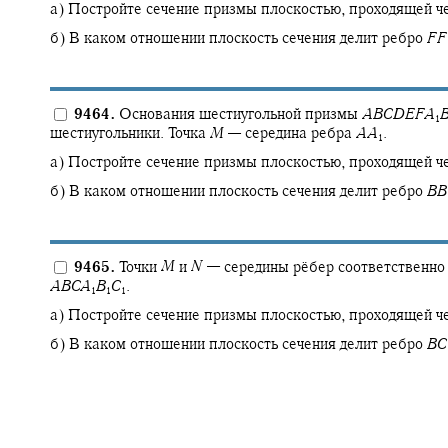
а) Постройте сечение призмы плоскостью, проходящей ч
б) В каком отношении плоскость сечения делит ребро
F
F
9464.
Основания шестиугольной призмы
A
B
C
D
E
F
A
1
шестиугольники. Точка
M
—
середина ребра
A
A
.
1
а) Постройте сечение призмы плоскостью, проходящей ч
б) В каком отношении плоскость сечения делит ребро
B
B
9465.
Точки
M
и
N
—
середины рёбер соответственн
A
B
C
A
B
C
.
1
1
1
а) Постройте сечение призмы плоскостью, проходящей ч
б) В каком отношении плоскость сечения делит ребро
B
C