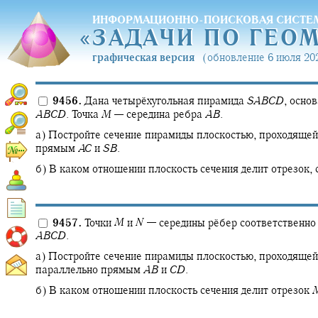
ИНФОРМАЦИОННО-ПОИСКОВАЯ СИСТЕ
«
ЗАДАЧИ ПО ГЕО
«
ЗАДАЧИ ПО ГЕО
графическая версия
(обновление 6 июля 202
9456.
Дана четырёхугольная пирамида
S
A
B
C
D
,
основ
A
B
C
D
.
Точка
M
—
середина ребра
A
B
.
а) Постройте сечение пирамиды плоскостью, проходящей
прямым
A
C
и
S
B
.
б) В каком отношении плоскость сечения делит отрезок,
9457.
Точки
M
и
N
—
середины рёбер соответственн
A
B
C
D
.
а) Постройте сечение пирамиды плоскостью, проходящей
параллельно прямым
A
B
и
C
D
.
б) В каком отношении плоскость сечения делит отрезок