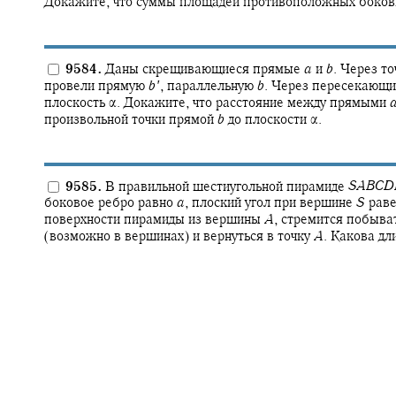
Докажите, что суммы площадей противоположных боков
9584.
Даны скрещивающиеся прямые
a
и
b
.
Через то
провели прямую
b
′
,
параллельную
b
.
Через пересекающи
плоскость
α.
Докажите, что расстояние между прямыми
произвольной точки прямой
b
до плоскости
α.
9585.
В правильной шестиугольной пирамиде
S
A
B
C
D
боковое ребро равно
a
,
плоский угол при вершине
S
рав
поверхности пирамиды из вершины
A
,
стремится побыват
(возможно в вершинах) и вернуться в точку
A
.
Какова дли