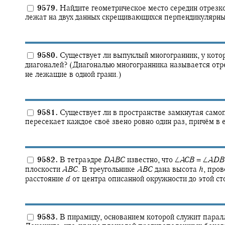
9579.
Найдите геометрическое место середин отрезк
лежат на двух данных скрещивающихся перпендикулярны
9580.
Существует ли выпуклый многогранник, у котор
диагоналей? (Диагональю многогранника называется отр
не лежащие в одной грани.)
9581.
Существует ли в пространстве замкнутая само
пересекает каждое своё звено ровно один раз, причём в 
9582.
В тетраэдре
D
A
B
C
известно, что
∠
A
C
B
= ∠
A
D
B
плоскости
A
B
C
.
В треугольнике
A
B
C
дана высота
h
,
пров
расстояние
d
от центра описанной окружности до этой с
9583.
В пирамиду, основанием которой служит парал