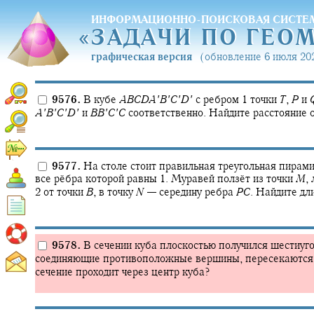
ИНФОРМАЦИОННО-ПОИСКОВАЯ СИСТЕ
«
ЗАДАЧИ ПО ГЕО
«
ЗАДАЧИ ПО ГЕО
графическая версия
(обновление 6 июля 202
9576.
В кубе
A
B
C
D
A
′
B
′
C
′
D
′
с ребром 1 точки
T
,
P
и
A
′
B
′
C
′
D
′
и
B
B
′
C
′
C
соответственно. Найдите расстояние 
9577.
На столе стоит правильная треугольная пирам
все рёбра которой равны 1. Муравей ползёт из точки
M
,
2 от точки
B
,
в точку
N
—
середину ребра
P
C
.
Найдите дли
9578.
В сечении куба плоскостью получился шестиуго
соединяющие противоположные вершины, пересекаются в
сечение проходит через центр куба?