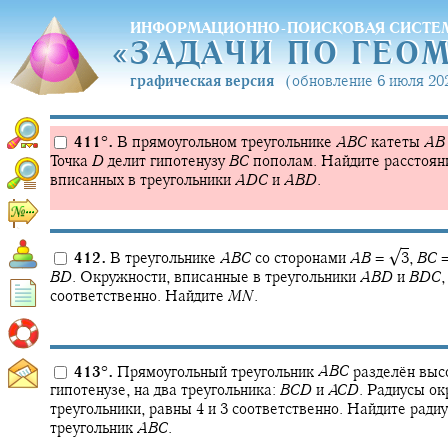
ИНФОРМАЦИОННО-ПОИСКОВАЯ СИСТЕ
«
ЗАДАЧИ ПО ГЕО
«
ЗАДАЧИ ПО ГЕО
графическая версия
(обновление 6 июля 202
411
°
.
В прямоугольном треугольнике
A
B
C
катеты
A
B
Точка
D
делит гипотенузу
B
C
пополам. Найдите расстоян
вписанных в треугольники
A
D
C
и
A
B
D
.
√
412.
В треугольнике
A
B
C
со сторонами
A
B
= ‍
3
,
B
C
=
B
D
.
Окружности, вписанные в треугольники
A
B
D
и
B
D
C
,
соответственно. Найдите
M
N
.
413
°
.
Прямоугольный треугольник
A
B
C
разделён выс
гипотенузе, на два треугольника:
B
C
D
и
A
C
D
.
Радиусы окр
треугольники, равны 4 и 3 соответственно. Найдите ради
треугольник
A
B
C
.