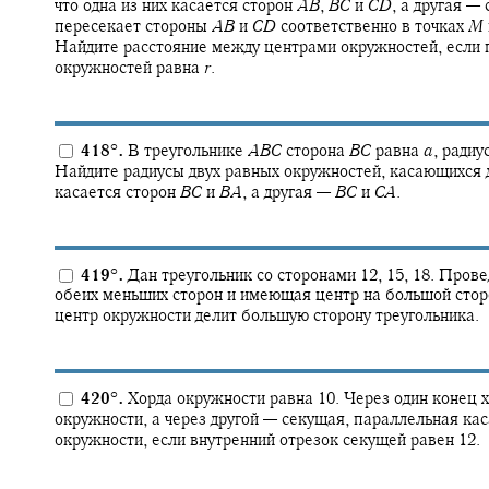
что одна из них касается сторон
A
B
,
B
C
и
C
D
,
а другая — 
пересекает стороны
A
B
и
C
D
соответственно в точках
M
Найдите расстояние между центрами окружностей, если
окружностей равна
r
.
418
°
.
В треугольнике
A
B
C
сторона
B
C
равна
a
,
радиус
Найдите радиусы двух равных окружностей, касающихся др
касается сторон
B
C
и
B
A
,
а другая —
B
C
и
C
A
.
419
°
.
Дан треугольник со сторонами 12, 15, 18. Пров
обеих меньших сторон и имеющая центр на большой стор
центр окружности делит большую сторону треугольника.
420
°
.
Хорда окружности равна 10. Через один конец 
окружности, а через другой — секущая, параллельная ка
окружности, если внутренний отрезок секущей равен 12.