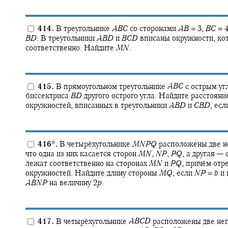
414.
В треугольнике
A
B
C
со сторонами
A
B
= 3,
B
C
= 
B
D
.
В треугольники
A
B
D
и
B
C
D
вписаны окружности, ко
соответственно. Найдите
M
N
.
415.
В прямоугольном треугольнике
A
B
C
с острым у
биссектриса
B
D
другого острого угла. Найдите расстоян
окружностей, вписанных в треугольники
A
B
D
и
C
B
D
,
если
416
°
.
В четырёхугольнике
M
N
P
Q
расположены две н
что одна из них касается сторон
M
N
,
N
P
,
P
Q
,
а другая — 
лежат соответственно на сторонах
M
N
и
P
Q
,
причём отр
окружностей. Найдите длину стороны
M
Q
,
если
N
P
=
b
и 
A
B
N
P
на величину
2
p
.
417.
В четырёхугольнике
A
B
C
D
расположены две неп