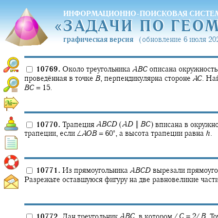
ИНФОРМАЦИОННО-ПОИСКОВАЯ СИСТЕ
«
ЗАДАЧИ ПО ГЕО
«
ЗАДАЧИ ПО ГЕО
графическая версия
(обновление 6 июля 202
10769.
Около треугольника
A
B
C
описана окружность.
проведённая в точке
B
,
перпендикулярна стороне
A
C
.
Най
B
C
= 15.
10770.
Трапеция
A
B
C
D
(
A
D
‖
B
C
)
вписана в окружно
∘
трапеции, если
∠
A
O
B
= 60‍
,
а высота трапеции равна
h
.
10771.
Из прямоугольника
A
B
C
D
вырезали прямоуг
Разрежьте оставшуюся фигуру на две равновеликие части
10772.
Дан треугольник
A
B
C
,
в котором
∠
C
= 2∠
B
.
То