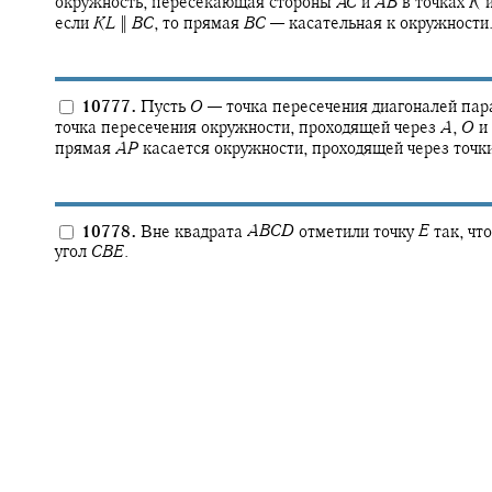
окружность, пересекающая стороны
A
C
и
A
B
в точках
K
если
K
L
‖
B
C
,
то прямая
B
C
—
касательная к окружности
10777.
Пусть
O
—
точка пересечения диагоналей па
точка пересечения окружности, проходящей через
A
,
O
и
прямая
A
P
касается окружности, проходящей через точк
10778.
Вне квадрата
A
B
C
D
отметили точку
E
так, чт
угол
C
B
E
.