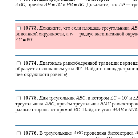
A
B
C
,
причём
A
P
=
A
C
и
P
B
=
B
C
.
Докажите, что
A
P
—
три
10773.
Докажите, что если площадь треугольника
A
B
вписанной окружности, а
r
—
радиус вневписанной окру
c
∘
∠
C
= 90‍
.
10774.
Диагональ равнобедренной трапеции перпенди
∘
образует с основанием угол
30‍
.
Найдите площадь трапеци
неё окружности равен
R
.
∘
10775.
Дан треугольник
A
B
C
,
в котором
∠
C
= 10‍
и
∠
треугольника
A
B
C
,
причём треугольник
B
M
C
равносторон
разные стороны от прямой
B
C
.
Найдите углы
M
A
B
и
M
A
10776.
В треугольнике
A
B
C
проведена биссектриса