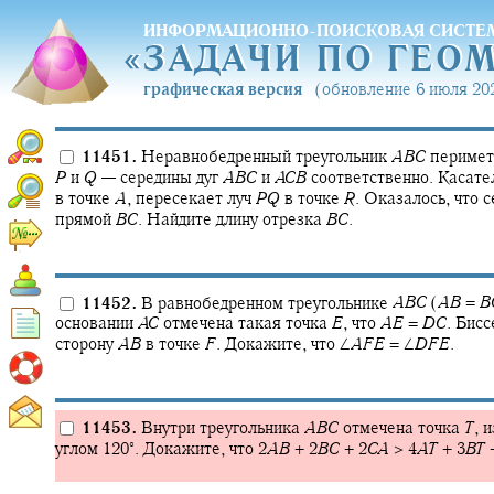
ИНФОРМАЦИОННО-ПОИСКОВАЯ СИСТЕ
«
ЗАДАЧИ ПО ГЕО
«
ЗАДАЧИ ПО ГЕО
графическая версия
(обновление 6 июля 202
11451.
Неравнобедренный треугольник
A
B
C
перимет
P
и
Q
—
середины дуг
A
B
C
и
A
C
B
соответственно. Касате
в точке
A
,
пересекает луч
P
Q
в точке
R
.
Оказалось, что с
прямой
B
C
.
Найдите длину отрезка
B
C
.
11452.
В равнобедренном треугольнике
A
B
C
(
A
B
=
B
основании
A
C
отмечена такая точка
E
,
что
A
E
=
D
C
.
Бисс
сторону
A
B
в точке
F
.
Докажите, что
∠
A
F
E
= ∠
D
F
E
.
11453.
Внутри треугольника
A
B
C
отмечена точка
T
,
и
∘
углом
120‍
.
Докажите, что
2
A
B
+ 2
B
C
+ 2
C
A
> 4
A
T
+ 3
B
T