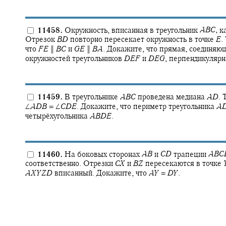
11458.
Окружность, вписанная в треугольник
A
B
C
,
ка
Отрезок
B
D
повторно пересекает окружность в точке
E
.
что
F
E
‖
B
C
и
G
E
‖
B
A
.
Докажите, что прямая, соединяю
окружностей треугольников
D
E
F
и
D
E
G
,
перпендикулярн
11459.
В треугольнике
A
B
C
проведена медиана
A
D
.
Т
∠
A
D
B
= ∠
C
D
E
.
Докажите, что периметр треугольника
A
четырёхугольника
A
B
D
E
.
11460.
На боковых сторонах
A
B
и
C
D
трапеции
A
B
C
соответственно. Отрезки
C
X
и
B
Z
пересекаются в точке
A
X
Y
Z
D
вписанный. Докажите, что
A
Y
=
D
Y
.