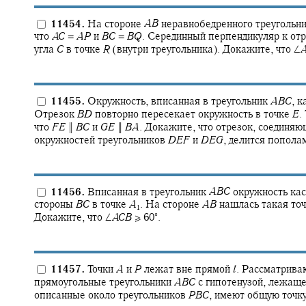
11454.
На стороне
A
B
неравнобедренного треугольн
что
A
C
=
A
P
и
B
C
=
B
Q
.
Серединный перпендикуляр к от
угла
C
в точке
R
(внутри треугольника). Докажите, что
∠
11455.
Окружность, вписанная в треугольник
A
B
C
,
ка
Отрезок
B
D
повторно пересекает окружность в точке
E
.
что
F
E
‖
B
C
и
G
E
‖
B
A
.
Докажите, что отрезок, соединя
окружностей треугольников
D
E
F
и
D
E
G
,
делится пополам
11456.
Вписанная в треугольник
A
B
C
окружность кас
стороны
B
C
в точке
A
.
На стороне
A
B
нашлась такая то
1
∘
Докажите, что
∠
A
C
B
≥ 60‍
.
11457.
Точки
A
и
P
лежат вне прямой
l
.
Рассматрива
прямоугольные треугольники
A
B
C
с гипотенузой, лежащ
описанные около треугольников
P
B
C
,
имеют общую точку