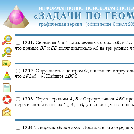
ИНФОРМАЦИОННО-ПОИСКОВАЯ СИСТЕ
«
ЗАДАЧИ ПО ГЕО
«
ЗАДАЧИ ПО ГЕО
графическая версия
(обновление 6 июля 202
1201.
Середины
E
и
F
параллельных сторон
B
C
и
A
D
что прямые
B
F
и
E
D
делят диагональ
A
C
на три равные ча
1202.
Окружность с центром
O
,
вписанная в треугол
что
∠
K
L
M
= α.
Найдите
∠
B
O
C
.
1203.
Через вершины
A
,
B
и
C
треугольника
A
B
C
про
пересекаются в точках
C
,
A
и
B
.
Докажите, что сторон
1
1
1
1204
°
.
Теорема Вариньона.
Докажите, что середины