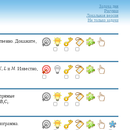
Задача дня
Рисунки
Локальная версия
Не только задачи
твенно. Докажите,
K
,
L
и
M
.
Известно,
 прямые
B
C
.
1
1
лограмма.