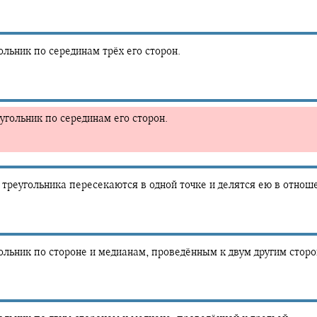
льник по серединам трёх его сторон.
гольник по серединам его сторон.
треугольника пересекаются в одной точке и делятся ею в отно
льник по стороне и медианам, проведённым к двум другим сторо