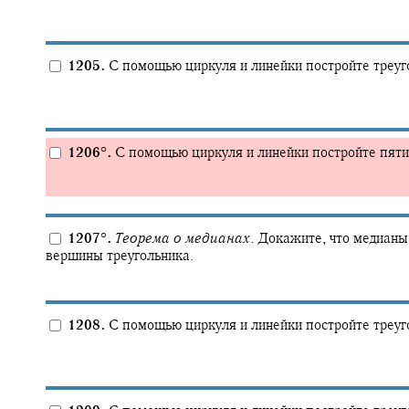
1205.
С помощью циркуля и линейки постройте треуго
1206
°
.
С помощью циркуля и линейки постройте пятиу
1207
°
.
Теорема о медианах.
Докажите, что медианы 
вершины треугольника.
1208.
С помощью циркуля и линейки постройте треуго