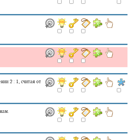
шении
2 : 1,
считая от
нам.