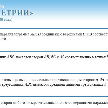
МА
МЕТРИ
И»
МЕТРИ
И»
6 года)
параллелограмма
A
B
C
D
соединены с вершинами
D
и
B
соответс
сти.
ьник
A
B
C
,
касается сторон
A
B
,
B
C
и
A
C
соответственно в точках
ведены прямые, параллельные противолежащим сторонам. Эти
ы треугольника
A
B
C
являются средними линиями треугольника
A
1
 сторон любого четырёхугольника являются вершинами паралле