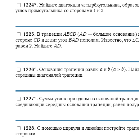
1224
°
.
Найдите диагонали четырёхугольника, образо
углов прямоугольника со сторонами 1 и 3.
1225.
В трапеции
A
B
C
D
(
A
D
—
большее основание) 
стороне
C
D
и делит угол
B
A
D
пополам. Известно, что
∠
C
равен 2. Найдите
A
D
.
1226
°
.
Основания трапеции равны
a
и
b
(
a
>
b
).
Найди
середины диагоналей трапеции.
1227
°
.
Сумма углов при одном из оснований трапеци
соединяющий середины оснований трапеции, равен полур
1228.
С помощью циркуля и линейки постройте трап
сторонам.