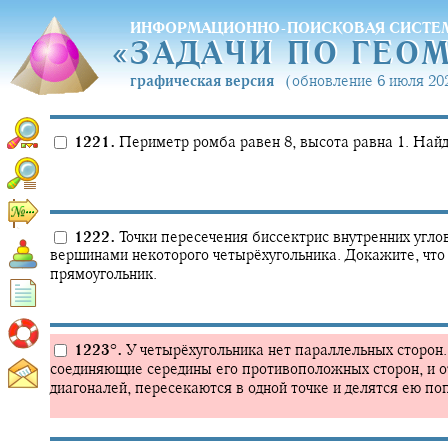
ИНФОРМАЦИОННО-ПОИСКОВАЯ СИСТЕ
«
ЗАДАЧИ ПО ГЕО
«
ЗАДАЧИ ПО ГЕО
графическая версия
(обновление 6 июля 202
1221.
Периметр ромба равен 8, высота равна 1. Найд
1222.
Точки пересечения биссектрис внутренних угл
вершинами некоторого четырёхугольника. Докажите, что
прямоугольник.
1223
°
.
У четырёхугольника нет параллельных сторон.
соединяющие середины его противоположных сторон, и 
диагоналей, пересекаются в одной точке и делятся ею по