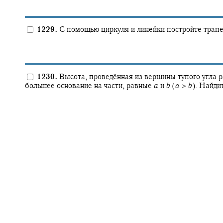
1229.
С помощью циркуля и линейки постройте трапе
1230.
Высота, проведённая из вершины тупого угла р
большее основание на части, равные
a
и
b
(
a
>
b
).
Найдит