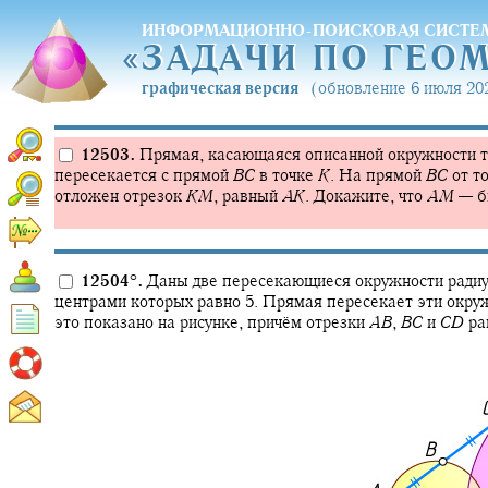
ИНФОРМАЦИОННО-ПОИСКОВАЯ СИСТЕ
«
ЗАДАЧИ ПО ГЕО
«
ЗАДАЧИ ПО ГЕО
графическая версия
(обновление 6 июля 202
12503.
Прямая, касающаяся описанной окружности 
пересекается с прямой
B
C
в точке
K
.
На прямой
B
C
от т
отложен отрезок
K
M
,
равный
A
K
.
Докажите, что
A
M
—
б
12504
°
.
Даны две пересекающиеся окружности ради
центрами которых равно 5. Прямая пересекает эти окру
это показано на рисунке, причём отрезки
A
B
,
B
C
и
C
D
ра