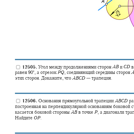
12505.
Угол между продолжениями сторон
A
B
и
C
D
в
∘
равен
90‍
,
а отрезок
P
Q
,
соединяющий середины сторон
этих сторон. Докажите, что
A
B
C
D
—
трапеция.
12506.
Основания прямоугольной трапеции
A
B
C
D
ра
построенная на перпендикулярной основаниям боковой 
касается боковой стороны
A
B
в точке
P
,
а диагонали тра
Найдите
O
P
.