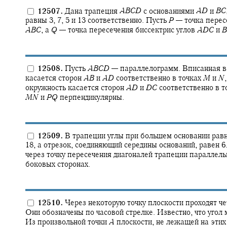
12507.
Дана трапеция
A
B
C
D
с основаниями
A
D
и
B
C
равны 3, 7, 5 и 13 соответственно. Пусть
P
—
точка перес
A
B
C
,
а
Q
—
точка пересечения биссектрис углов
A
D
C
и
B
12508.
Пусть
A
B
C
D
—
параллелограмм. Вписанная в
касается сторон
A
B
и
A
D
соответственно в точках
M
и
N
,
окружность касается сторон
A
D
и
D
C
соответственно в т
M
N
и
P
Q
перпендикулярны.
12509.
В трапеции углы при большем основании ра
18, а отрезок, соединяющий середины оснований, равен 6
через точку пересечения диагоналей трапеции параллель
боковых сторонах.
12510.
Через некоторую точку плоскости проходят 
Они обозначены по часовой стрелке. Известно, что угол
Из произвольной точки
A
плоскости, не лежащей на эти