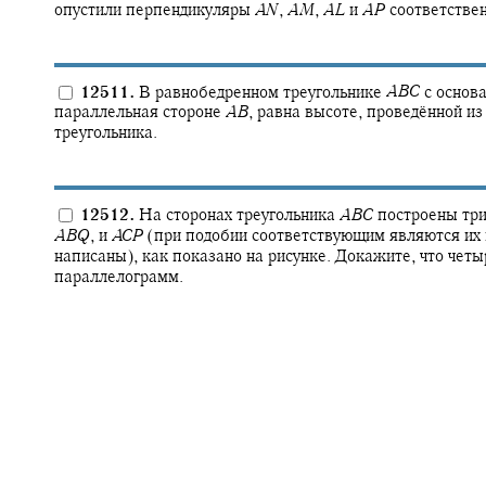
опустили перпендикуляры
A
N
,
A
M
,
A
L
и
A
P
соответстве
12511.
В равнобедренном треугольнике
A
B
C
с основ
параллельная стороне
A
B
,
равна высоте, проведённой и
треугольника.
12512.
На сторонах треугольника
A
B
C
построены три
A
B
Q
,
и
A
C
P
(при подобии соответствующим являются их 
написаны), как показано на рисунке. Докажите, что чет
параллелограмм.