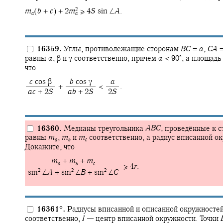
2
m
(
b
+
c
) + 2
m
≥ 4
S
sin ∠
A
.
a
a
16359.
Углы, противолежащие сторонам
B
C
=
a
,
C
A
∘
равны
α,
β
и
γ
соответственно, причём
α < 90‍
,
а площадь 
что
‍
c
cos β
‍
b
cos γ
‍
a
+ ‍
< ‍
.
‍
a
c
+ 2
S
‍
a
b
+ 2
S
‍ 2
S
16360.
Медианы треугольника
A
B
C
,
проведённые к 
равны
m
,
m
и
m
соответственно, а радиус вписанной о
a
b
c
Докажите, что
‍
m
+
m
+
m
a
b
c
≥ 4
r
.
2
2
2
‍ sin‍
∠
A
+ sin‍
∠
B
+ sin‍
∠
C
16361
°
.
Радиусы вписанной и описанной окружносте
соответственно,
I
—
центр вписанной окружности. Точки