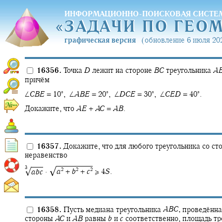
ИНФОРМАЦИОННО-ПОИСКОВАЯ СИСТЕ
«
ЗАДАЧИ ПО ГЕО
«
ЗАДАЧИ ПО ГЕО
графическая версия
(обновление 6 июля 202
16356.
Точка
D
лежит на стороне
B
C
треугольника
A
причём
∘
∘
∘
∘
∠
C
B
E
= 10‍
, ∠
A
B
E
= 20‍
, ∠
D
C
E
= 30‍
, ∠
C
E
D
= 40‍
.
Докажите, что
A
E
+
A
C
=
A
B
.
16357.
Докажите, что для любого треугольника со с
неравенство
3
√
√
2
2
2
a
b
c
· ‍
a
+
b
+
c
≥ 4
S
.
16358.
Пусть медиана треугольника
A
B
C
,
проведённа
стороны
A
C
и
A
B
равны
b
и
c
соответственно, площадь тр