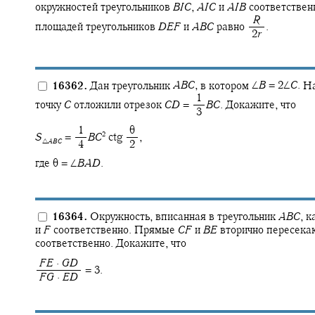
окружностей треугольников
B
I
C
,
A
I
C
и
A
I
B
соответствен
‍
R
площадей треугольников
D
E
F
и
A
B
C
равно
.
‍ 2
r
16362.
Дан треугольник
A
B
C
,
в котором
∠
B
= 2∠
C
.
На
‍ 1
точку
C
отложили отрезок
C
D
= ‍
B
C
.
Докажите, что
‍ 3
‍ 1
‍ θ
2
S
= ‍
B
C
ctg ‍
,
△
A
B
C
‍ 4
‍ 2
где
θ = ∠
B
A
D
.
16364.
Окружность, вписанная в треугольник
A
B
C
,
ка
и
F
соответственно. Прямые
C
F
и
B
E
вторично пересекаю
соответственно. Докажите, что
‍
F
E
·
G
D
= 3.
‍
F
G
·
E
D