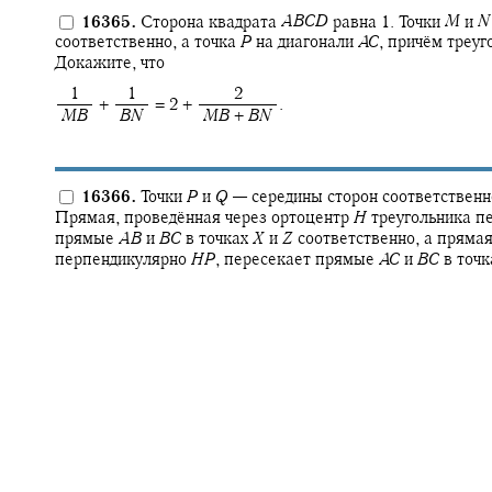
16365.
Сторона квадрата
A
B
C
D
равна 1. Точки
M
и
N
соответственно, а точка
P
на диагонали
A
C
,
причём треуг
Докажите, что
‍ 1
‍ 1
‍ 2
+ ‍
= 2 + ‍
.
‍
M
B
‍
B
N
‍
M
B
+
B
N
16366.
Точки
P
и
Q
—
середины сторон соответствен
Прямая, проведённая через ортоцентр
H
треугольника п
прямые
A
B
и
B
C
в точках
X
и
Z
соответственно, а прямая
перпендикулярно
H
P
,
пересекает прямые
A
C
и
B
C
в точ