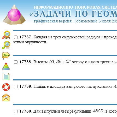
ИНФОРМАЦИОННО-ПОИСКОВАЯ СИСТЕ
«
ЗАДАЧИ ПО ГЕО
«
ЗАДАЧИ ПО ГЕО
графическая версия
(обновление 6 июля 202
17757.
Каждая из трёх окружностей радиуса
r
проходя
этими окружности.
17758.
Высоты
A
G
,
B
E
и
C
F
остроугольного треуголь
17759.
Найдите площадь выпуклого пятиугольника
A
17760.
Дан выпуклый четырёхугольник
A
B
C
D
,
в кот