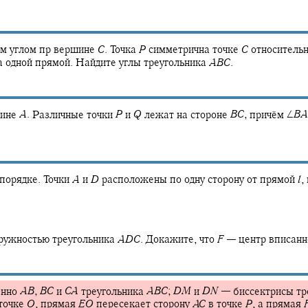
м углом пр вершине
C
.
Точка
P
симметрична точке
C
относитель
 одной прямой. Найдите углы треугольника
A
B
C
.
шине
A
.
Различные точки
P
и
Q
лежат на стороне
B
C
,
причём
∠
B
A
порядке. Точки
A
и
D
расположены по одну сторону от прямой
l
,
ружностью треугольника
A
D
C
.
Докажите, что
F
—
центр вписанн
енно
A
B
,
B
C
и
C
A
треугольника
A
B
C
;
D
M
и
D
N
—
биссектрисы тр
точке
O
,
прямая
E
O
пересекает сторону
A
C
в точке
P
,
а прямая