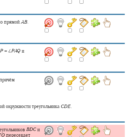
но прямой
A
B
.
P
= ∠
P
A
Q
и
причём
ой окружности треугольника
C
D
E
.
еугольников
B
D
C
и
F
O
пересекает