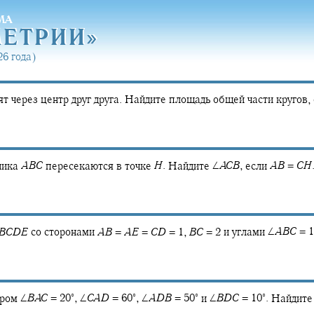
МА
МЕТРИ
И»
МЕТРИ
И»
6 года)
т через центр друг друга. Найдите площадь общей части кругов,
ника
A
B
C
пересекаются в точке
H
.
Найдите
∠
A
C
B
,
если
A
B
=
C
H
B
C
D
E
со сторонами
A
B
=
A
E
=
C
D
= 1,
B
C
= 2
и углами
∠
A
B
C
= 1
∘
∘
∘
∘
ором
∠
B
A
C
= 20‍
,
∠
C
A
D
= 60‍
,
∠
A
D
B
= 50‍
и
∠
B
D
C
= 10‍
.
Найдит