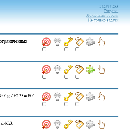
Задача дня
Рисунки
Локальная версия
Не только задачи
 ограниченных
.
∘
∘
50‍
и
∠
B
C
D
= 60‍
.
е
∠
A
C
B
.