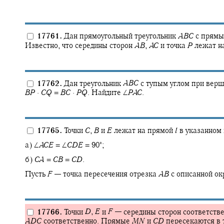
17761.
Дан прямоугольный треугольник
A
B
C
с прямы
Известно, что середины сторон
A
B
,
A
C
и точка
P
лежат на
17762.
Дан треугольник
A
B
C
с тупым углом при вер
B
P
·
C
Q
=
B
C
·
P
Q
.
Найдите
∠
P
A
C
.
17765.
Точки
C
,
B
и
E
лежат на прямой
l
в указанном 
∘
а)
∠
A
C
E
= ∠
C
D
E
= 90‍
;
б)
C
A
=
C
B
=
C
D
.
Пусть
F
—
точка пересечения отрезка
A
B
с описанной ок
17766.
Точки
D
,
E
и
F
—
середины сторон соответств
A
D
C
соответственно. Прямые
M
N
и
C
D
пересекаются в 