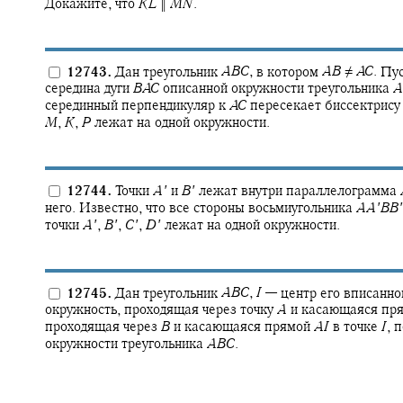
Докажите, что
K
L
‖
M
N
.
12743.
Дан треугольник
A
B
C
,
в котором
A
B
≠
A
C
.
Пу
середина дуги
B
A
C
описанной окружности треугольника
A
серединный перпендикуляр к
A
C
пересекает биссектрису
M
,
K
,
P
лежат на одной окружности.
12744.
Точки
A
′
и
B
′
лежат внутри параллелограмма
него. Известно, что все стороны восьмиугольника
A
A
′
B
B
′
точки
A
′
,
B
′
,
C
′
,
D
′
лежат на одной окружности.
12745.
Дан треугольник
A
B
C
,
I
—
центр его вписанно
окружность, проходящая через точку
A
и касающаяся пр
проходящая через
B
и касающаяся прямой
A
I
в точке
I
,
п
окружности треугольника
A
B
C
.