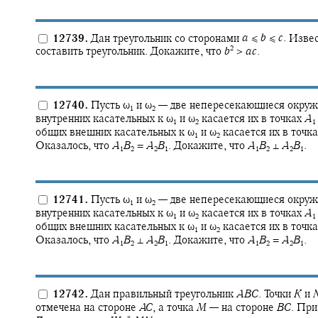
12739.
Дан треугольник со сторонами
a
≤
b
≤
c
.
Извест
2
составить треугольник. Докажите, что
b
>
a
c
.
12740.
Пусть
ω‍
и
ω‍
—
две непересекающиеся окружн
1
2
внутренних касательных к
ω‍
и
ω‍
касается их в точках
A
1
2
1
общих внешних касательных к
ω‍
и
ω‍
касается их в точк
1
2
Оказалось, что
A
B
=
A
B
.
Докажите, что
A
B
⊥
A
B
.
1
2
2
1
1
2
2
1
12741.
Пусть
ω‍
и
ω‍
—
две непересекающиеся окружн
1
2
внутренних касательных к
ω‍
и
ω‍
касается их в точках
A
1
2
1
общих внешних касательных к
ω‍
и
ω‍
касается их в точк
1
2
Оказалось, что
A
B
⊥
A
B
.
Докажите, что
A
B
=
A
B
.
1
2
2
1
1
2
2
1
12742.
Дан правильный треугольник
A
B
C
.
Точки
K
и
отмечена на стороне
A
C
,
а точка
M
—
на стороне
B
C
.
При