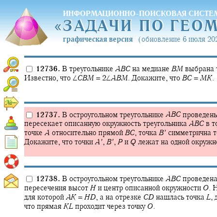
ИНФОРМАЦИОННО-ПОИСКОВАЯ СИСТЕ
«
ЗАДАЧИ ПО ГЕО
«
ЗАДАЧИ ПО ГЕО
графическая версия
(обновление 6 июля 202
12736.
В треугольнике
A
B
C
на медиане
B
M
выбрана 
Известно, что
∠
C
B
M
= 2∠
A
B
M
.
Докажите, что
B
C
=
M
K
.
12737.
В остроугольном треугольнике
A
B
C
проведен
пересекает описанную окружность треугольника
A
B
C
в т
точке
A
относительно прямой
B
C
,
точка
B
′
симметрична 
Докажите, что точки
A
′
,
B
′
,
P
и
Q
лежат на одной окружн
12738.
В остроугольном треугольнике
A
B
C
проведена
пересечения высот
H
и центр описанной окружности
O
.
Н
для которой
A
K
=
H
D
,
а на отрезке
C
D
нашлась точка
L
,
д
что прямая
K
L
проходит через точку
O
.