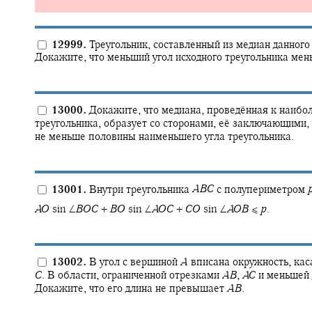
12999.
Треугольник, составленный из медиан данного
Докажите, что меньший угол исходного треугольника ме
13000.
Докажите, что медиана, проведённая к наибо
треугольника, образует со сторонами, её заключающими,
не меньше половины наименьшего угла треугольника.
13001.
Внутри треугольника
A
B
C
с полупериметром
A
O
sin ∠
B
O
C
+
B
O
sin ∠
A
O
C
+
C
O
sin ∠
A
O
B
≤
p
.
13002.
В угол с вершиной
A
вписана окружность, кас
C
.
В области, ограниченной отрезками
A
B
,
A
C
и меньшей 
Докажите, что его длина не превышает
A
B
.