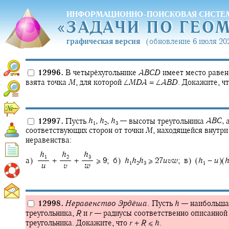
ИНФОРМАЦИОННО-ПОИСКОВАЯ СИСТЕ
«
ЗАДАЧИ ПО ГЕО
«
ЗАДАЧИ ПО ГЕО
графическая версия
(обновление 6 июля 202
12996.
В четырёхугольнике
A
B
C
D
имеет место раве
взята точка
M
,
для которой
∠
M
D
A
= ∠
A
B
D
.
Докажите, ч
12997.
Пусть
h
,
h
,
h
—
высоты треугольника
A
B
C
,
1
2
3
соответствующих сторон от точки
M
,
находящейся внутри
неравенства:
‍
h
‍
h
‍
h
1
2
3
а) ‍
+ ‍
+ ‍
≥ 9; б)
h
h
h
≥ 27
u
v
w
; в) (
h
−
u
)(
1
2
3
1
‍
u
‍
v
‍
w
12998.
Неравенство Эрдёша.
Пусть
h
—
наибольшая
треугольника,
R
и
r
—
радиусы соответственно описанной
треугольника. Докажите, что
r
+
R
≤
h
.