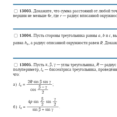
13003.
Докажите, что сумма расстояний от любой точк
вершин не меньше
6
r
,
где
r
—
радиус вписанной окружнос
13004.
Пусть стороны треугольника равны
a
,
b
и
c
,
вы
равна
h
,
а радиус описанной окружности равен
R
.
Докажи
a
13005.
Пусть
α,
β,
γ —
углы треугольника,
R
—
радиус
полупериметр,
l
—
биссектриса треугольника, проведён
a
что:
‍ 2
R
sin β sin γ
а)
l
= ‍
;
a
‍ β − γ
‍ cos ‍
‍ 2
‍ β
‍ γ
‍ 4
p
sin ‍
sin ‍
‍ 2
‍ 2
б)
l
= ‍
.
a
‍ sin β + sin γ