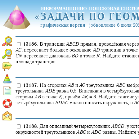
ИНФОРМАЦИОННО-ПОИСКОВАЯ СИСТЕ
«
ЗАДАЧИ ПО ГЕО
«
ЗАДАЧИ ПО ГЕО
графическая версия
(обновление 6 июля 202
13186.
В трапеции
A
B
C
D
прямая, проведённая чере
A
C
,
пересекает большее основание
A
D
трапеции в точк
C
N
пересекает диагональ
B
D
в точке
K
.
Найдите отношен
площади трапеции.
13187.
На сторонах
A
B
и
A
C
треугольника
A
B
C
выбра
треугольника
A
D
E
равна 0,5. Вписанная в четырёхуголь
стороны
A
B
в точке
K
,
причём
A
K
= 3.
Найдите тангенс у
четырёхугольника
B
D
E
C
можно описать окружность, и
B
13188.
Дан описанный четырёхугольник
A
B
C
D
,
у кот
окружностей треугольников
A
B
C
и
A
D
C
равны. Найдите 