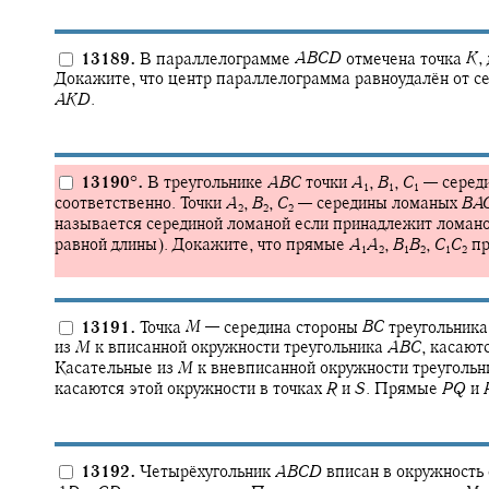
13189.
В параллелограмме
A
B
C
D
отмечена точка
K
,
Докажите, что центр параллелограмма равноудалён от се
A
K
D
.
13190
°
.
В треугольнике
A
B
C
точки
A
,
B
,
C
—
серед
1
1
1
соответственно. Точки
A
,
B
,
C
—
середины ломаных
B
A
2
2
2
называется серединой ломаной если принадлежит ломаной
равной длины). Докажите, что прямые
A
A
,
B
B
,
C
C
пр
1
2
1
2
1
2
13191.
Точка
M
—
середина стороны
B
C
треугольник
из
M
к вписанной окружности треугольника
A
B
C
,
касаютс
Касательные из
M
к вневписанной окружности треуголь
касаются этой окружности в точках
R
и
S
.
Прямые
P
Q
и
13192.
Четырёхугольник
A
B
C
D
вписан в окружность