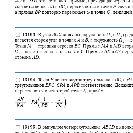
A
D
и
C
D
соответственно. Прямые, проходящие через
M
соответственно
A
B
и
B
C
,
пересекаются в точке
P
,
лежаще
а прямая
B
P
повторно пересекает
ω
в точке
Q
,
лежащей 
13193.
В угол
A
O
C
вписаны окружности
Ω‍
и
Ω‍
(рад
1
2
касается сторон угла в точках
A
и
B
,
а окружность
Ω‍
—
в
2
Точка
M
—
середина отрезка
B
C
.
Прямые
M
A
и
M
D
втор
Ω‍
соответственно в точках
X
и
Y
.
Прямые
B
X
и
C
Y
перес
2
отрезка
A
D
.
13194.
Точка
P
лежит внутри треугольника
A
B
C
,
а
P
A
треугольников
B
P
C
,
C
P
A
и
A
P
B
соответственно. Докажит
пересекаются в некоторой точке
K
,
причём
⎹
⎺
‍
A
K
‍ 1
‍ 1
=
P
A
+ ‍
.
‍
K
A
′
‍
P
B
‍
P
C
13195.
В выпуклом четырёхугольнике
A
B
C
D
выполн
диагоналей равна какой-то стороне. Найдите углы четыр