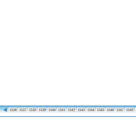
◀
1535
1536
1537
1538
1539
1540
1541
1542
1543
1544
1545
1546
1547
1548