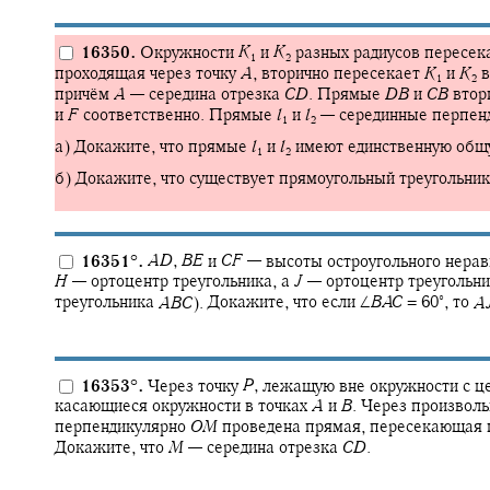
16350.
Окружности
K
и
K
разных радиусов пересек
1
2
проходящая через точку
A
,
вторично пересекает
K
и
K
в
1
2
причём
A
—
середина отрезка
C
D
.
Прямые
D
B
и
C
B
втор
и
F
соответственно. Прямые
l
и
l
—
серединные перпен
1
2
а) Докажите, что прямые
l
и
l
имеют единственную общу
1
2
б) Докажите, что существует прямоугольный треугольни
16351
°
.
A
D
,
B
E
и
C
F
—
высоты остроугольного нерав
H
—
ортоцентр треугольника, а
J
—
ортоцентр треугольн
∘
треугольника
A
B
C
).
Докажите, что если
∠
B
A
C
= 60‍
,
то
A
16353
°
.
Через точку
P
,
лежащую вне окружности с ц
касающиеся окружности в точках
A
и
B
.
Через произволь
перпендикулярно
O
M
проведена прямая, пересекающая
Докажите, что
M
—
середина отрезка
C
D
.