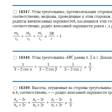
16347.
Углы треугольника, противолежащие сторон
соответственно, медианы, проведённые к этим сторонам
радиусы вневписанных окружностей, касающихся этих ст
соответственно, радиус вписанной окружности равен
r
,
а 
‍
m
‍
m
‍
m
‍ 2
R
a
b
c
+ ‍
+ ‍
≤ ‍
− 1.
‍
r
‍
r
‍
r
‍
r
a
b
c
16348.
Углы треугольника
A
B
C
равны
α,
β
и
γ.
Докажи
‍ 1
‍ 1
‍ 1
‍ 3
+ ‍
+ ‍
≥ ‍
.
‍ 3 − 2 cos α
‍ 3 − 2 cos β
‍ 3 − 2 cos γ
‍ 2
16349.
Высоты, опущенные на стороны треугольника
и
h
соответственно,
r
—
радиус вписанной окружности тр
c
‍
h
− 2
r
‍
h
− 2
r
‍
h
− 2
r
‍ 3
a
b
c
+ ‍
+ ‍
≥ ‍
.
‍
h
+ 2
r
‍
h
+ 2
r
‍
h
+ 2
r
‍ 5
a
b
c