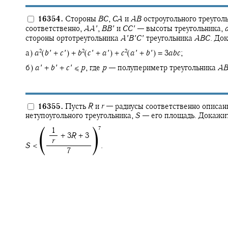
16354.
Стороны
B
C
,
C
A
и
A
B
остроугольного треугол
соответственно,
A
A
′
,
B
B
′
и
C
C
′
—
высоты треугольника,
стороны ортотреугольника
A
′
B
′
C
′
треугольника
A
B
C
.
Док
2
2
2
а)
a
(
b
′
+
c
′
) +
b
(
c
′
+
a
′
) +
c
(
a
′
+
b
′
) = 3
a
b
c
;
б)
a
′
+
b
′
+
c
′
≤
p
,
где
p
—
полупериметр треугольника
A
16355.
Пусть
R
и
r
—
радиусы соответственно описан
нетупоугольного треугольника,
S
—
его площадь. Докажит
7
⎹
⎺
‍ 1
‍ ‍
+ 3
R
+ 3
‍
r
S
< ‍
.
‍ 7