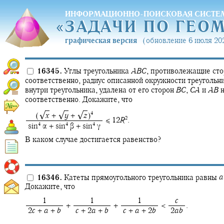
ИНФОРМАЦИОННО-ПОИСКОВАЯ СИСТЕ
«
ЗАДАЧИ ПО ГЕО
«
ЗАДАЧИ ПО ГЕО
графическая версия
(обновление 6 июля 202
16345.
Углы треугольника
A
B
C
,
противолежащие ст
соответственно, радиус описанной окружности треугольн
внутри треугольника, удалена от его сторон
B
C
,
C
A
и
A
B
н
соответственно. Докажите, что
√
√
√
4
‍ (‍
x
+ ‍
y
+ ‍
z
)‍
2
≤ 12
R
.
4
4
4
‍ sin‍
α + sin‍
β + sin‍
γ
В каком случае достигается равенство?
16346.
Катеты прямоугольного треугольника равны
a
Докажите, что
‍ 1
‍ 1
‍ 1
‍
c
+ ‍
+ ‍
< ‍
.
‍ 2
c
+
a
+
b
‍
c
+ 2
a
+
b
‍
c
+
a
+ 2
b
‍ 2
a
b