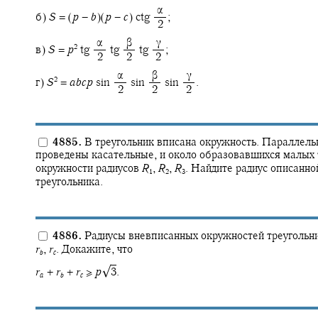
‍ α
б)
S
= (
p
−
b
)(
p
−
c
) ctg ‍
;
‍ 2
‍ α
‍ β
‍ γ
2
в)
S
=
p
tg ‍
tg ‍
tg ‍
;
‍ 2
‍ 2
‍ 2
‍ α
‍ β
‍ γ
2
г)
S
=
a
b
c
p
sin ‍
sin ‍
sin ‍
.
‍ 2
‍ 2
‍ 2
4885.
В треугольник вписана окружность. Параллельн
проведены касательные, и около образовавшихся малых
окружности радиусов
R
,
R
,
R
.
Найдите радиус описанно
1
2
3
треугольника.
4886.
Радиусы вневписанных окружностей треугольн
r
,
r
.
Докажите, что
b
c
√
r
+
r
+
r
≥
p
3
.
a
b
c