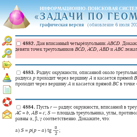
ИНФОРМАЦИОННО-ПОИСКОВАЯ СИСТЕ
«
ЗАДАЧИ ПО ГЕО
«
ЗАДАЧИ ПО ГЕО
графическая версия
(обновление 6 июля 202
4882.
Дан вписанный четырёхугольник
A
B
C
D
.
Докажи
девяти точек треугольников
B
C
D
,
A
C
D
,
A
B
D
и
A
B
C
лежат
4883.
Радиус окружности, описанной около треуголь
радиуса
p
проходит через вершину
A
и касается прямой
B
проходит через вершину
A
и касается прямой
B
C
в точке
4884.
Пусть
r
—
радиус окружности, вписанной в тре
A
C
=
b
,
A
B
=
c
;
S
—
площадь треугольника, углы, против
равны
α,
β,
γ
соответственно. Докажите, что:
‍ α
а)
S
=
p
(
p
−
a
) tg ‍
;
‍ 2