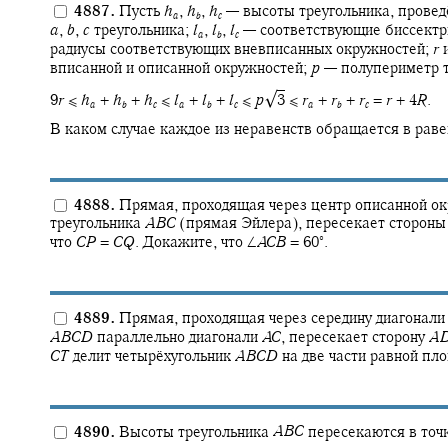
4887.
Пусть
h
,
h
,
h
—
высоты треугольника, провед
a
b
c
a
,
b
,
c
треугольника;
l
,
l
,
l
—
соответствующие биссектр
a
b
c
радиусы соответствующих вневписанных окружностей;
r
вписанной и описанной окружностей;
p
—
полупериметр т
√
9
r
≤
h
+
h
+
h
≤
l
+
l
+
l
≤
p
3
≤
r
+
r
+
r
=
r
+ 4
R
.
a
b
c
a
b
c
a
b
c
В каком случае каждое из неравенств обращается в раве
4888.
Прямая, проходящая через центр описанной ок
треугольника
A
B
C
(прямая Эйлера), пересекает сторон
∘
что
C
P
=
C
Q
.
Докажите, что
∠
A
C
B
= 60‍
.
4889.
Прямая, проходящая через середину диагонал
A
B
C
D
параллельно диагонали
A
C
,
пересекает сторону
A
C
T
делит четырёхугольник
A
B
C
D
на две части равной пл
4890.
Высоты треугольника
A
B
C
пересекаются в точ