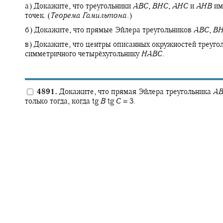
а) Докажите, что треугольники
A
B
C
,
B
H
C
,
A
H
C
и
A
H
B
им
точек. (
Теорема Гамильтона
.)
б) Докажите, что прямые Эйлера треугольников
A
B
C
,
B
в) Докажите, что центры описанных окружностей треуго
симметричного четырёхугольнику
H
A
B
C
.
4891.
Докажите, что прямая Эйлера треугольника
A
только тогда, когда
tg
B
tg
C
= 3.