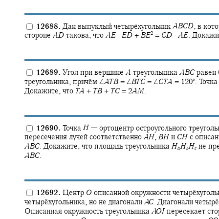
12688.
Дан выпуклый четырёхугольник
A
B
C
D
,
в кот
2
стороне
A
D
такова, что
A
E
·
E
D
+
B
E
=
C
D
·
A
E
.
Докажит
12689.
Угол при вершине
A
треугольника
A
B
C
равен
∘
треугольника, причём
∠
A
T
B
= ∠
B
T
C
= ∠
C
T
A
= 120‍
.
Точк
Докажите, что
T
A
+
T
B
+
T
C
= 2
A
M
.
12690.
Точка
H
—
ортоцентр остроугольного треугол
пересечения лучей соответственно
A
H
,
B
H
и
C
H
с описан
A
B
C
.
Докажите, что площадь треугольника
H
H
H
не пре
a
b
c
A
B
C
.
12692.
Центр
O
описанной окружности четырёхугол
четырёхугольника, но не диагонали
A
C
.
Диагонали четырё
Описанная окружность треугольника
A
O
I
пересекает ст