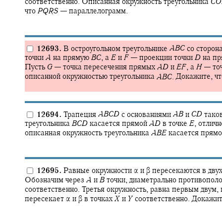
соответственно. Описанная окружность треугольника
C
O
что
P
Q
R
S
—
параллелограмм.
12693.
В остроугольном треугольнике
A
B
C
со сторон
точки
A
на прямую
B
C
,
а
E
и
F
—
проекции точки
D
на п
Пусть
G
—
точка пересечения прямых
A
D
и
E
F
,
а
H
—
то
описанной окружностью треугольника
A
B
C
.
Докажите, ч
12694.
Трапеция
A
B
C
D
с основаниями
A
B
и
C
D
таков
треугольника
B
C
D
касается прямой
A
D
в точке
E
,
отличн
описанная окружность треугольника
A
B
E
касается прям
12695.
Равные окружности
α
и
β
пересекаются в двух
Обозначим через
A
и
B
точки, диаметрально противопол
соответственно. Третья окружность, равна первым двум, 
пересекает
α
и
β
в точках
X
и
Y
соответственно. Докажит