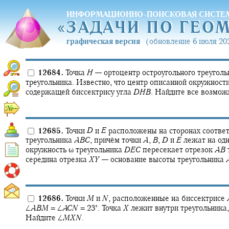
ИНФОРМАЦИОННО-ПОИСКОВАЯ СИСТЕ
«
ЗАДАЧИ ПО ГЕО
«
ЗАДАЧИ ПО ГЕО
графическая версия
(обновление 6 июля 202
12684.
Точка
H
—
ортоцентр остроугольного треугол
треугольника. Известно, что центр описанной окружност
содержащей биссектрису угла
D
H
B
.
Найдите все возмож
12685.
Точки
D
и
E
расположены на сторонах соотве
треугольника
A
B
C
,
причём точки
A
,
B
,
D
и
E
лежат на од
окружность
ω
треугольника
D
E
C
пересекает отрезок
A
B
середина отрезка
X
Y
—
основание высоты треугольника
12686.
Точки
M
и
N
,
расположенные на биссектрисе
∘
∠
A
B
M
= ∠
A
C
N
= 23‍
.
Точка
X
лежит внутри треугольника
Найдите
∠
M
X
N
.